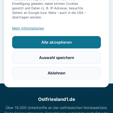
Ferienwohnung für max. 4 Personen
Einwilligung geladen; dabei können Cookies
gesetzt und Daten (z. B. IP-Adresse, besuchte
Seiten) an Google bzw. Meta – auch in die USA –
übertragen werden.
Ranchhouse Hunde und Pferde
willkommen
Mehr Informationen
Alle akzeptieren
Auswahl speichern
Ablehnen
Ostfriesland1.de
Über 16.000 Unterkünfte an der ostfriesischen Nordseeküste.