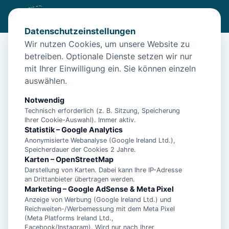
Datenschutzeinstellungen
Wir nutzen Cookies, um unsere Website zu
betreiben. Optionale Dienste setzen wir nur
Diese Unterkunft ist aktuell nicht
mit Ihrer Einwilligung ein. Sie können einzeln
buchbar
auswählen.
Wir haben Alternativen in
Aurich
für dich.
Notwendig
Technisch erforderlich (z. B. Sitzung, Speicherung
Ihrer Cookie-Auswahl). Immer aktiv.
Unterkünfte in der Nähe
Statistik – Google Analytics
Anonymisierte Webanalyse (Google Ireland Ltd.),
Speicherdauer der Cookies 2 Jahre.
Ferienhaus für 2 Personen (69 m²) in
Karten – OpenStreetMap
Aurich
Darstellung von Karten. Dabei kann Ihre IP-Adresse
an Drittanbieter übertragen werden.
Marketing – Google AdSense & Meta Pixel
Anzeige von Werbung (Google Ireland Ltd.) und
Ferienwohnung Baur
Reichweiten-/Werbemessung mit dem Meta Pixel
(Meta Platforms Ireland Ltd.,
Facebook/Instagram). Wird nur nach Ihrer