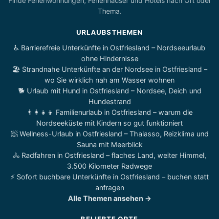
Finde Ferienwohnungen, Ferienhäuser und Hotels nach Ort oder
Thema.
URLAUBSTHEMEN
♿ Barrierefreie Unterkünfte in Ostfriesland – Nordseeurlaub
ohne Hindernisse
🏖️ Strandnahe Unterkünfte an der Nordsee in Ostfriesland –
wo Sie wirklich nah am Wasser wohnen
🐕 Urlaub mit Hund in Ostfriesland – Nordsee, Deich und
Hundestrand
👨‍👩‍👧‍👦 Familienurlaub in Ostfriesland – warum die
Nordseeküste mit Kindern so gut funktioniert
🧖 Wellness-Urlaub in Ostfriesland – Thalasso, Reizklima und
Sauna mit Meerblick
🚴 Radfahren in Ostfriesland – flaches Land, weiter Himmel,
3.500 Kilometer Radwege
⚡ Sofort buchbare Unterkünfte in Ostfriesland – buchen statt
anfragen
Alle Themen ansehen →