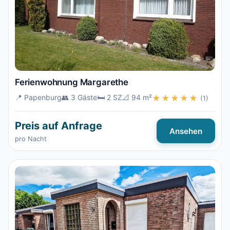
Ferienwohnung Margarethe
📍 Papenburg
👥 3 Gäste
🛏️ 2 SZ
📐 94 m²
★★★★★
(1)
Preis auf Anfrage
Ansehen
pro Nacht