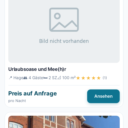
Urlaubsoase und Mee(h)r
📍 Hage
👥 4 Gäste
🛏️ 2 SZ
📐 100 m²
★★★★★
(1)
Preis auf Anfrage
Ansehen
pro Nacht