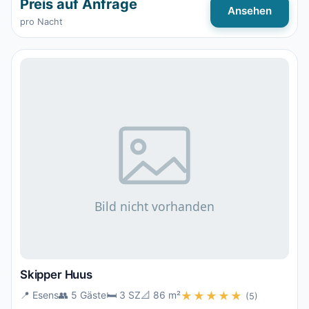
Preis auf Anfrage
Ansehen
pro Nacht
Skipper Huus
📍 Esens
👥 5 Gäste
🛏️ 3 SZ
📐 86 m²
★★★★★
(5)