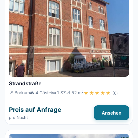
Strandstraße
📍 Borkum
👥 4 Gäste
🛏️ 1 SZ
📐 52 m²
★★★★★
(6)
Preis auf Anfrage
Ansehen
pro Nacht