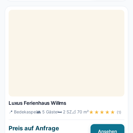
Luxus Ferienhaus Willms
📍 Bedekaspel
👥 5 Gäste
🛏️ 2 SZ
📐 70 m²
★★★★★
(1)
Preis auf Anfrage
Ansehen