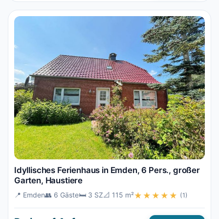
Idyllisches Ferienhaus in Emden, 6 Pers., großer
Garten, Haustiere
📍 Emden
👥 6 Gäste
🛏️ 3 SZ
📐 115 m²
★★★★★
(1)