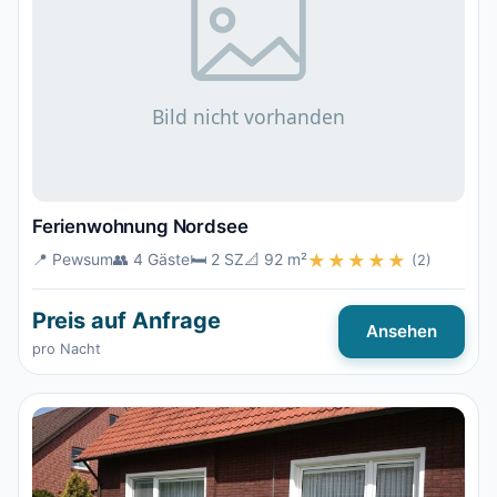
Ferienwohnung Nordsee
📍 Pewsum
👥 4 Gäste
🛏️ 2 SZ
📐 92 m²
★★★★★
(2)
Preis auf Anfrage
Ansehen
pro Nacht