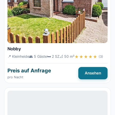
Nobby
📍 Kleinheide
👥 5 Gäste
🛏️ 2 SZ
📐 50 m²
★★★★★
(3)
Preis auf Anfrage
Ansehen
pro Nacht