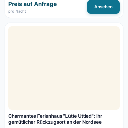
Preis auf Anfrage
Ansehen
pro Nacht
Charmantes Ferienhaus "Lütte Uttied": Ihr
gemütlicher Rückzugsort an der Nordsee
📍 Wangerland
👥 2 Gäste
🛏️ 1 SZ
📐 69 m²
★★★★★
(2)