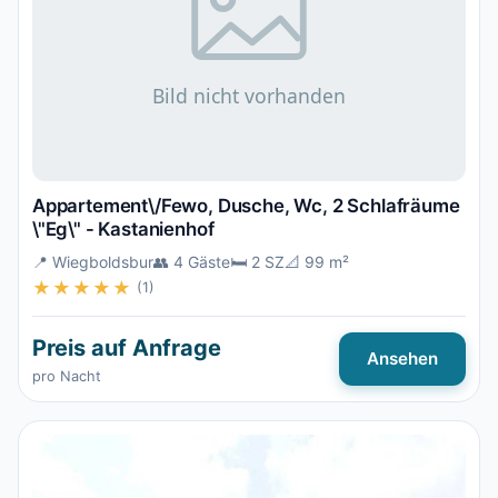
Appartement\/Fewo, Dusche, Wc, 2 Schlafräume
\"Eg\" - Kastanienhof
📍 Wiegboldsbur
👥 4 Gäste
🛏️ 2 SZ
📐 99 m²
★★★★★
(1)
Preis auf Anfrage
Ansehen
pro Nacht