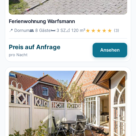
Ferienwohnung Warfsmann
📍 Dornum
👥 8 Gäste
🛏️ 3 SZ
📐 120 m²
★★★★★
(3)
Preis auf Anfrage
Ansehen
pro Nacht