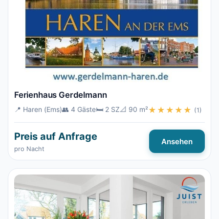
Ferienhaus Gerdelmann
📍 Haren (Ems)
👥 4 Gäste
🛏️ 2 SZ
📐 90 m²
★★★★★
(1)
Preis auf Anfrage
Ansehen
pro Nacht