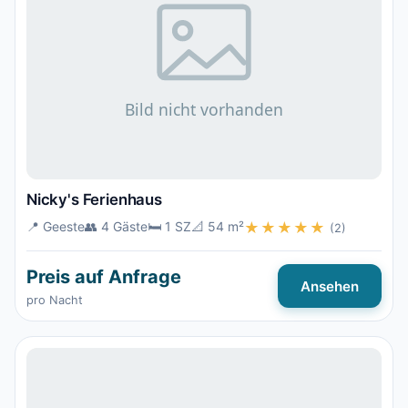
Nicky's Ferienhaus
📍 Geeste
👥 4 Gäste
🛏️ 1 SZ
📐 54 m²
★★★★★
(2)
Preis auf Anfrage
Ansehen
pro Nacht