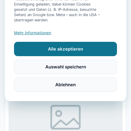
Kein Berg weit und breit, dafür 3.500 Kilometer
Einwilligung geladen; dabei können Cookies
ausgeschildertes Radwegenetz zwischen Deich,
gesetzt und Daten (z. B. IP-Adresse, besuchte
Seiten) an Google bzw. Meta – auch in die USA –
Fehnkanälen und Wattenmeer: Ostfriesland gehört
übertragen werden.
zu den besten Radregionen Deutschlands. Hier
erfahren Sie, welche der fünf großen Rundrouten zu
Mehr Informationen
Ihnen passt, warum der Wind unsere einzige
Steigung ist – und wie man ihn austrickst.
Alle akzeptieren
60
passende Unterkünfte
Auswahl speichern
Ablehnen