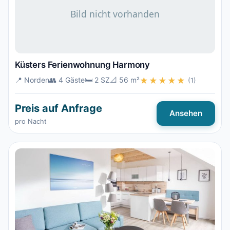
Küsters Ferienwohnung Harmony
📍 Norden
👥 4 Gäste
🛏️ 2 SZ
📐 56 m²
★★★★★
(1)
Preis auf Anfrage
Ansehen
pro Nacht