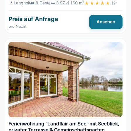
📍 Langholt
👥 9 Gäste
🛏️ 3 SZ
📐 160 m²
★★★★★
(2)
Preis auf Anfrage
Ansehen
pro Nacht
Ferienwohnung "Landflair am See" mit Seeblick,
privater Terrasse & Gemeinschaftsgarten