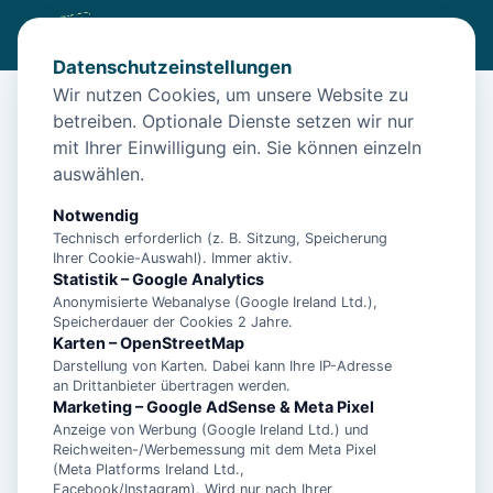
Datenschutzeinstellungen
Wir nutzen Cookies, um unsere Website zu
betreiben. Optionale Dienste setzen wir nur
Start
/
Themen
/
mit Ihrer Einwilligung ein. Sie können einzeln
Radfahren in Ostfriesland – flaches Land, weiter Himmel,
3.500 Kilometer Radwege
auswählen.
Notwendig
🚴
Technisch erforderlich (z. B. Sitzung, Speicherung
Ihrer Cookie-Auswahl). Immer aktiv.
Statistik – Google Analytics
Anonymisierte Webanalyse (Google Ireland Ltd.),
Radfahren in Ostfriesland –
Speicherdauer der Cookies 2 Jahre.
Karten – OpenStreetMap
flaches Land, weiter
Darstellung von Karten. Dabei kann Ihre IP-Adresse
an Drittanbieter übertragen werden.
Himmel, 3.500 Kilometer
Marketing – Google AdSense & Meta Pixel
Anzeige von Werbung (Google Ireland Ltd.) und
Radwege
Reichweiten-/Werbemessung mit dem Meta Pixel
(Meta Platforms Ireland Ltd.,
Facebook/Instagram). Wird nur nach Ihrer