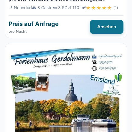
📍 Nenndorf
👥 8 Gäste
🛏️ 3 SZ
📐 110 m²
★★★★★
(1)
Preis auf Anfrage
Ansehen
pro Nacht