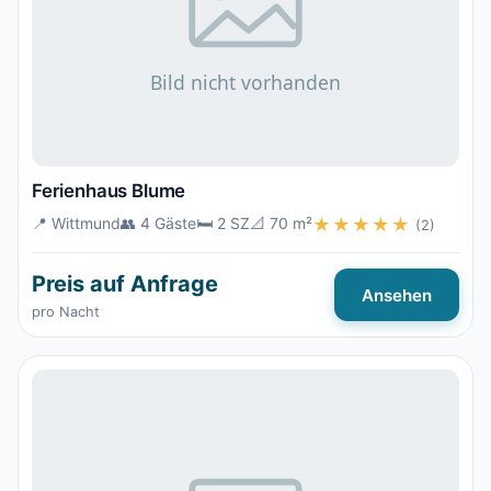
Ferienhaus Blume
📍 Wittmund
👥 4 Gäste
🛏️ 2 SZ
📐 70 m²
★★★★★
(2)
Preis auf Anfrage
Ansehen
pro Nacht