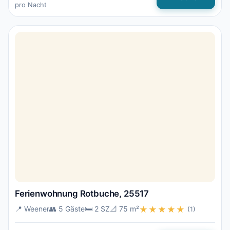
pro Nacht
Ferienwohnung Rotbuche, 25517
📍 Weener
👥 5 Gäste
🛏️ 2 SZ
📐 75 m²
★★★★★
(1)