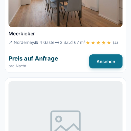
Meerkieker
📍 Norderney
👥 4 Gäste
🛏️ 2 SZ
📐 67 m²
★★★★★
(4)
Preis auf Anfrage
Ansehen
pro Nacht