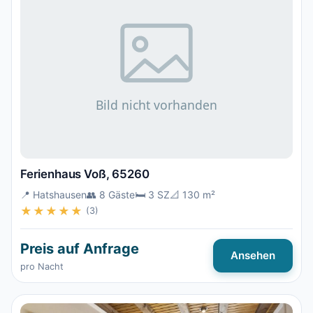
Ferienhaus Voß, 65260
📍 Hatshausen
👥 8 Gäste
🛏️ 3 SZ
📐 130 m²
★★★★★
(3)
Preis auf Anfrage
Ansehen
pro Nacht