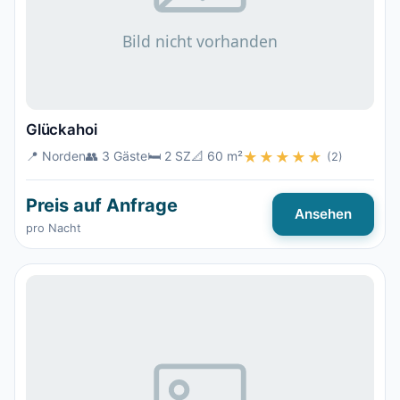
Glückahoi
📍 Norden
👥 3 Gäste
🛏️ 2 SZ
📐 60 m²
★★★★★
(2)
Preis auf Anfrage
Ansehen
pro Nacht