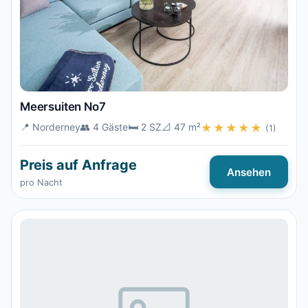
Meersuiten No7
📍 Norderney
👥 4 Gäste
🛏️ 2 SZ
📐 47 m²
★★★★★
(1)
Preis auf Anfrage
Ansehen
pro Nacht