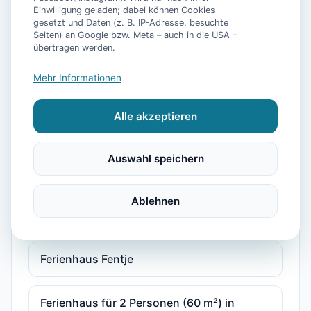
Dat Moorhuus mit Fasssauna
Einwilligung geladen; dabei können Cookies
gesetzt und Daten (z. B. IP-Adresse, besuchte
Seiten) an Google bzw. Meta – auch in die USA –
übertragen werden.
Fehaus, Du\/Wc, 1 Schlafraum, 1 Wohn-
Schlafr. vorne - Helena am Badesee,
Mehr Informationen
Ferienhaus
Alle akzeptieren
Ferienhaus Doris Seeblick
Auswahl speichern
Ferienhaus Drömhuus
Ablehnen
Ferienhaus Ella am See
Ferienhaus Fentje
Ferienhaus für 2 Personen (60 m²) in