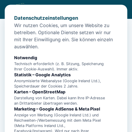
Datenschutzeinstellungen
Wir nutzen Cookies, um unsere Website zu
betreiben. Optionale Dienste setzen wir nur
Diese Unterkunft ist aktuell nicht
mit Ihrer Einwilligung ein. Sie können einzeln
buchbar
auswählen.
Wir haben Alternativen in
Aurich
für dich.
Notwendig
Technisch erforderlich (z. B. Sitzung, Speicherung
Ihrer Cookie-Auswahl). Immer aktiv.
Unterkünfte in der Nähe
Statistik – Google Analytics
Anonymisierte Webanalyse (Google Ireland Ltd.),
Speicherdauer der Cookies 2 Jahre.
Bernd Bahde, Ferienhaus
Karten – OpenStreetMap
Darstellung von Karten. Dabei kann Ihre IP-Adresse
an Drittanbieter übertragen werden.
Bernd Bahde, Ferienhaus - Ferienhaus,
Marketing – Google AdSense & Meta Pixel
Anzeige von Werbung (Google Ireland Ltd.) und
Dusche, Wc, 2 Schlafräume
Reichweiten-/Werbemessung mit dem Meta Pixel
(Meta Platforms Ireland Ltd.,
Facebook/Instagram). Wird nur nach Ihrer