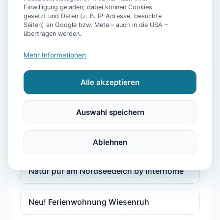
Einwilligung geladen; dabei können Cookies
gesetzt und Daten (z. B. IP-Adresse, besuchte
Ferienhof Neukämper - Ferienwohnung 4
Seiten) an Google bzw. Meta – auch in die USA –
übertragen werden.
Gemütliche Doppelhaushälfte in ruhiger
Mehr Informationen
Lage
Alle akzeptieren
Gemütliches Mietapartment mit Parkplatz,
TV & Garten
Auswahl speichern
Natur pur am Nordseedeich
Ablehnen
Natur pur am Nordseedeich by Interhome
Neu! Ferienwohnung Wiesenruh