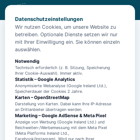
Datenschutzeinstellungen
Wir nutzen Cookies, um unsere Website zu
betreiben. Optionale Dienste setzen wir nur
Diese Unterkunft ist aktuell nicht
mit Ihrer Einwilligung ein. Sie können einzeln
buchbar
auswählen.
Wir haben Alternativen in
Norden
für dich.
Notwendig
Technisch erforderlich (z. B. Sitzung, Speicherung
Ihrer Cookie-Auswahl). Immer aktiv.
Unterkünfte in der Nähe
Statistik – Google Analytics
Anonymisierte Webanalyse (Google Ireland Ltd.),
Speicherdauer der Cookies 2 Jahre.
Ferienhaus für max. 4 Personen
Karten – OpenStreetMap
Darstellung von Karten. Dabei kann Ihre IP-Adresse
an Drittanbieter übertragen werden.
Ferienhof Neukämper - Ferienwohnung 1
Marketing – Google AdSense & Meta Pixel
Anzeige von Werbung (Google Ireland Ltd.) und
Reichweiten-/Werbemessung mit dem Meta Pixel
(Meta Platforms Ireland Ltd.,
Ferienhof Neukämper - Ferienwohnung 2
Facebook/Instagram). Wird nur nach Ihrer