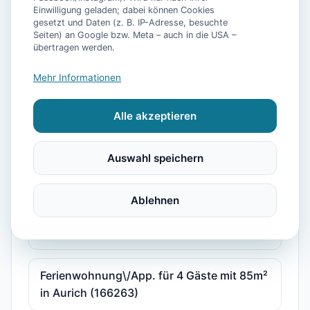
Dusche, Wc, 4 oder mehr Schlafrä
Einwilligung geladen; dabei können Cookies
gesetzt und Daten (z. B. IP-Adresse, besuchte
Seiten) an Google bzw. Meta – auch in die USA –
übertragen werden.
Dorfidylle Wiesens
Mehr Informationen
Ferienwohnung für 1 - 5 Pers. in Aurich im
Herzen Ostfrieslands
Alle akzeptieren
Ferienwohnung für 4 Personen (85 m²) in
Auswahl speichern
Aurich
Ablehnen
Ferienwohnung\/App. für 3 Gäste mit 42m²
in Aurich (242731)
Ferienwohnung\/App. für 4 Gäste mit 85m²
in Aurich (166263)