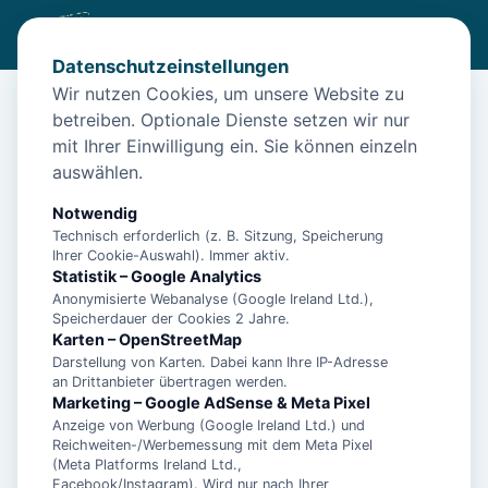
Datenschutzeinstellungen
Wir nutzen Cookies, um unsere Website zu
betreiben. Optionale Dienste setzen wir nur
Diese Unterkunft ist aktuell nicht
mit Ihrer Einwilligung ein. Sie können einzeln
buchbar
auswählen.
Wir haben Alternativen in
Aurich
für dich.
Notwendig
Technisch erforderlich (z. B. Sitzung, Speicherung
Ihrer Cookie-Auswahl). Immer aktiv.
Unterkünfte in der Nähe
Statistik – Google Analytics
Anonymisierte Webanalyse (Google Ireland Ltd.),
Speicherdauer der Cookies 2 Jahre.
Bubble Hotel
Karten – OpenStreetMap
Darstellung von Karten. Dabei kann Ihre IP-Adresse
an Drittanbieter übertragen werden.
Captainshuus
Marketing – Google AdSense & Meta Pixel
Anzeige von Werbung (Google Ireland Ltd.) und
Reichweiten-/Werbemessung mit dem Meta Pixel
(Meta Platforms Ireland Ltd.,
Captainshuus - Appartement\/Fewo,
Facebook/Instagram). Wird nur nach Ihrer