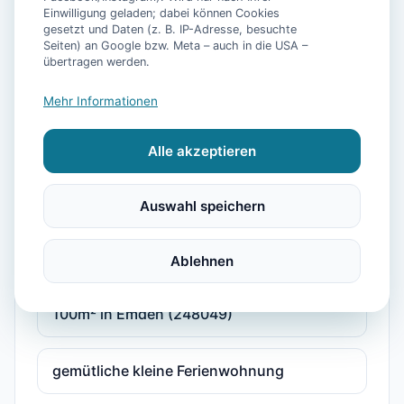
Einwilligung geladen; dabei können Cookies
gesetzt und Daten (z. B. IP-Adresse, besuchte
Ferienhaus-Ems
Seiten) an Google bzw. Meta – auch in die USA –
übertragen werden.
Ferienwohnung 'Djuren' mit Privatterrasse,
Mehr Informationen
Gemeinschaftsgarten und Wi-Fi
Alle akzeptieren
Ferienwohnung Deichblick
Auswahl speichern
Ferienwohnung in Emsdeichnähe
Ablehnen
Ferienwohnung\/App. für 4 Gäste mit
100m² in Emden (248049)
gemütliche kleine Ferienwohnung