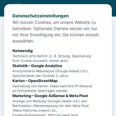
Datenschutzeinstellungen
Wir nutzen Cookies, um unsere Website zu
betreiben. Optionale Dienste setzen wir nur
Diese Unterkunft ist aktuell nicht
mit Ihrer Einwilligung ein. Sie können einzeln
buchbar
auswählen.
Wir haben Alternativen in
Emden
für dich.
Notwendig
Technisch erforderlich (z. B. Sitzung, Speicherung
Ihrer Cookie-Auswahl). Immer aktiv.
Unterkünfte in der Nähe
Statistik – Google Analytics
Anonymisierte Webanalyse (Google Ireland Ltd.),
Speicherdauer der Cookies 2 Jahre.
Bakker Huus Dg
Karten – OpenStreetMap
Darstellung von Karten. Dabei kann Ihre IP-Adresse
an Drittanbieter übertragen werden.
Bakker Huus Eg
Marketing – Google AdSense & Meta Pixel
Anzeige von Werbung (Google Ireland Ltd.) und
Reichweiten-/Werbemessung mit dem Meta Pixel
(Meta Platforms Ireland Ltd.,
Dat Krughuus
Facebook/Instagram). Wird nur nach Ihrer