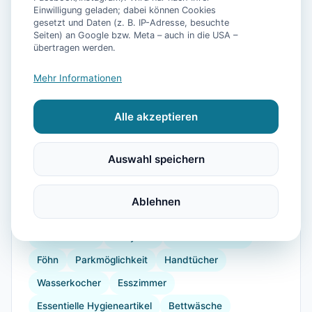
Einwilligung geladen; dabei können Cookies
gesetzt und Daten (z. B. IP-Adresse, besuchte
Seiten) an Google bzw. Meta – auch in die USA –
übertragen werden.
📷
10
Bilder
Mehr Informationen
Alle akzeptieren
Ausstattung
WLAN
TV
Heizung
Kühlschrank
Auswahl speichern
Mikrowelle
Geschirrspüler
Terrasse
Garten
Grill
Kaffeemaschine
Herdplatte
Ablehnen
Küchenutensilien
Backofen
Bügelbrett
Gartenmöbel
Babybett
Kinderhochstuhl
Föhn
Parkmöglichkeit
Handtücher
Wasserkocher
Esszimmer
Essentielle Hygieneartikel
Bettwäsche