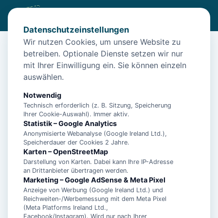
Datenschutzeinstellungen
Wir nutzen Cookies, um unsere Website zu
betreiben. Optionale Dienste setzen wir nur
Start
/
Unterkünfte
/
Papenburg
/
Allergikerfreundliches Ferienhaus auf 2 Etagen ?für bis zu 6
mit Ihrer Einwilligung ein. Sie können einzeln
Personen.
auswählen.
Allergikerfreundliches Ferienhaus
Notwendig
auf 2 Etagen ?für bis zu 6 Personen.
Technisch erforderlich (z. B. Sitzung, Speicherung
Ihrer Cookie-Auswahl). Immer aktiv.
26871 Papenburg
Statistik – Google Analytics
Anonymisierte Webanalyse (Google Ireland Ltd.),
Speicherdauer der Cookies 2 Jahre.
Karten – OpenStreetMap
Darstellung von Karten. Dabei kann Ihre IP-Adresse
an Drittanbieter übertragen werden.
Marketing – Google AdSense & Meta Pixel
Anzeige von Werbung (Google Ireland Ltd.) und
Reichweiten-/Werbemessung mit dem Meta Pixel
(Meta Platforms Ireland Ltd.,
Facebook/Instagram). Wird nur nach Ihrer