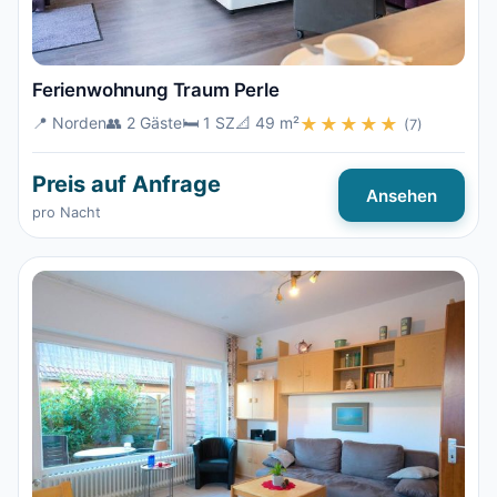
Ferienwohnung Traum Perle
📍 Norden
👥 2 Gäste
🛏️ 1 SZ
📐 49 m²
★★★★★
(7)
Preis auf Anfrage
Ansehen
pro Nacht