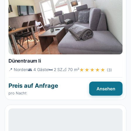
Dünentraum Ii
📍 Norden
👥 4 Gäste
🛏️ 2 SZ
📐 70 m²
★★★★★
(3)
Preis auf Anfrage
Ansehen
pro Nacht