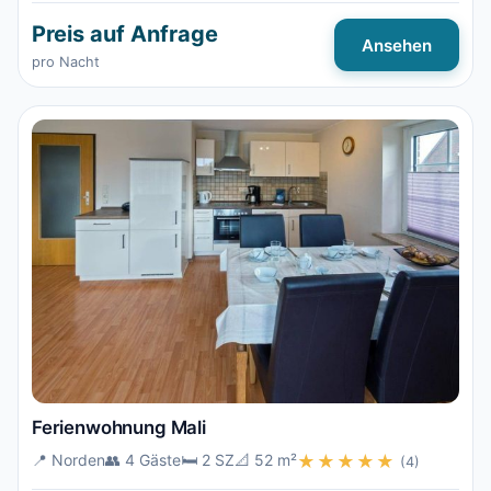
Preis auf Anfrage
Ansehen
pro Nacht
Ferienwohnung Mali
📍 Norden
👥 4 Gäste
🛏️ 2 SZ
📐 52 m²
★★★★★
(4)