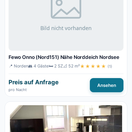
Fewo Onno (Nord151) Nähe Norddeich Nordsee
📍 Norden
👥 4 Gäste
🛏️ 2 SZ
📐 52 m²
★★★★★
(1)
Preis auf Anfrage
Ansehen
pro Nacht