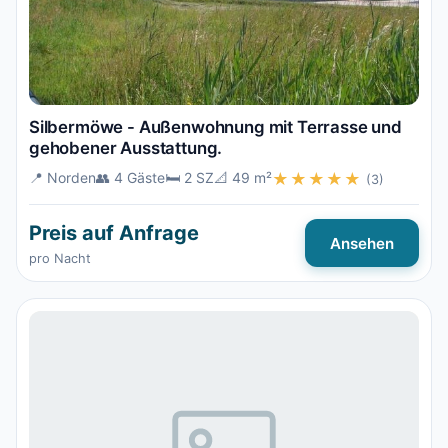
Silbermöwe - Außenwohnung mit Terrasse und
gehobener Ausstattung.
📍 Norden
👥 4 Gäste
🛏️ 2 SZ
📐 49 m²
★★★★★
(3)
Preis auf Anfrage
Ansehen
pro Nacht