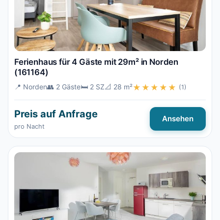
Ferienhaus für 4 Gäste mit 29m² in Norden
(161164)
📍 Norden
👥 2 Gäste
🛏️ 2 SZ
📐 28 m²
★★★★★
(1)
Preis auf Anfrage
Ansehen
pro Nacht