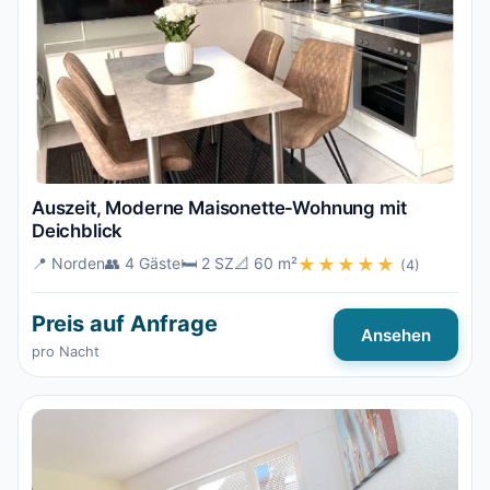
Auszeit, Moderne Maisonette-Wohnung mit
Deichblick
📍 Norden
👥 4 Gäste
🛏️ 2 SZ
📐 60 m²
★★★★★
(4)
Preis auf Anfrage
Ansehen
pro Nacht