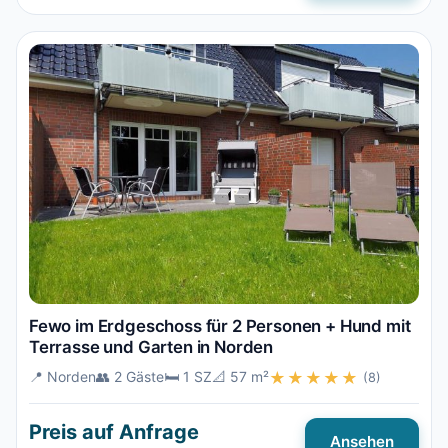
Fewo im Erdgeschoss für 2 Personen + Hund mit
Terrasse und Garten in Norden
📍 Norden
👥 2 Gäste
🛏️ 1 SZ
📐 57 m²
★★★★★
(8)
Preis auf Anfrage
Ansehen