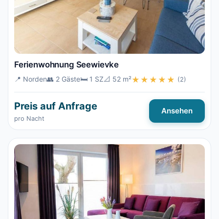
Ferienwohnung Seewievke
📍 Norden
👥 2 Gäste
🛏️ 1 SZ
📐 52 m²
★★★★★
(2)
Preis auf Anfrage
Ansehen
pro Nacht