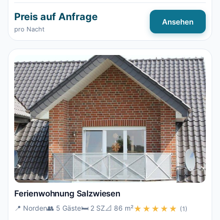
Preis auf Anfrage
Ansehen
pro Nacht
Ferienwohnung Salzwiesen
📍 Norden
👥 5 Gäste
🛏️ 2 SZ
📐 86 m²
★★★★★
(1)