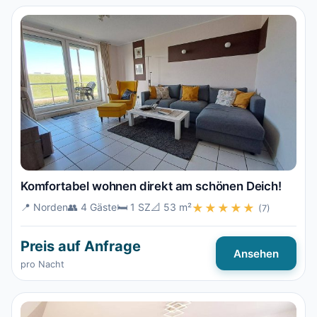
Komfortabel wohnen direkt am schönen Deich!
📍 Norden
👥 4 Gäste
🛏️ 1 SZ
📐 53 m²
★★★★★
(7)
Preis auf Anfrage
Ansehen
pro Nacht