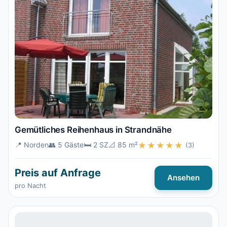
Gemütliches Reihenhaus in Strandnähe
📍 Norden
👥 5 Gäste
🛏️ 2 SZ
📐 85 m²
★★★★★
(3)
Preis auf Anfrage
Ansehen
pro Nacht