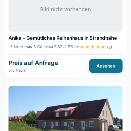
Anika - Gemütliches Reihenhaus in Strandnähe
📍 Norden
👥 5 Gäste
🛏️ 2 SZ
📐 85 m²
★★★★★
(2)
Preis auf Anfrage
Ansehen
pro Nacht