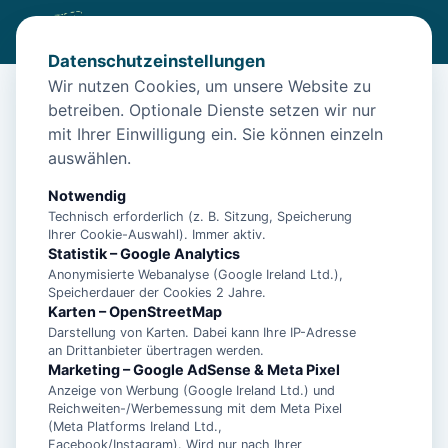
Datenschutzeinstellungen
Wir nutzen Cookies, um unsere Website zu
betreiben. Optionale Dienste setzen wir nur
Start
/
Themen
/
mit Ihrer Einwilligung ein. Sie können einzeln
Norddeich in Ostfriesland – das lebendige Seebad an der
Nordseeküste
auswählen.
Notwendig
🏖️
Technisch erforderlich (z. B. Sitzung, Speicherung
Ihrer Cookie-Auswahl). Immer aktiv.
Statistik – Google Analytics
Anonymisierte Webanalyse (Google Ireland Ltd.),
Norddeich in Ostfriesland –
Speicherdauer der Cookies 2 Jahre.
Karten – OpenStreetMap
das lebendige Seebad an
Darstellung von Karten. Dabei kann Ihre IP-Adresse
an Drittanbieter übertragen werden.
der Nordseeküste
Marketing – Google AdSense & Meta Pixel
Anzeige von Werbung (Google Ireland Ltd.) und
Reichweiten-/Werbemessung mit dem Meta Pixel
Norddeich ist der lebendigste Ort an der
(Meta Platforms Ireland Ltd.,
ostfriesischen Festlandküste: Nordseeheilbad mit
Facebook/Instagram). Wird nur nach Ihrer