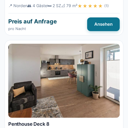
📍 Norden
👥 4 Gäste
🛏️ 2 SZ
📐 79 m²
★★★★★
(1)
Preis auf Anfrage
Ansehen
pro Nacht
Penthouse Deck 8