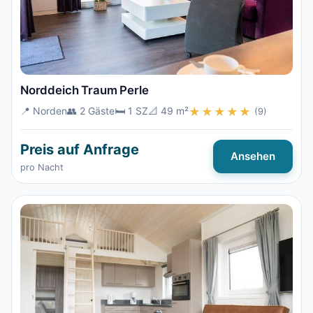
Norddeich Traum Perle
📍 Norden
👥 2 Gäste
🛏️ 1 SZ
📐 49 m²
★★★★★
(9)
Preis auf Anfrage
Ansehen
pro Nacht