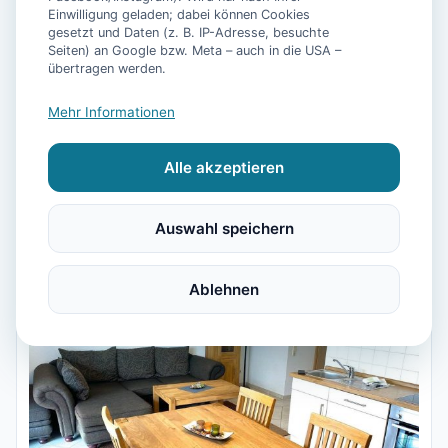
Einwilligung geladen; dabei können Cookies
Sand- und Grünstrand, Heimat der Seehundstation,
gesetzt und Daten (z. B. IP-Adresse, besuchte
Startpunkt der Fähren nach Juist und Norderney –
Seiten) an Google bzw. Meta – auch in die USA –
und Vorzeigeort in Sachen Barrierefreiheit. Was das
übertragen werden.
Seebad zu bieten hat, wie die Fähren funktionieren
Mehr Informationen
und für wen Norddeich der richtige Urlaubsort ist,
steht hier.
Alle akzeptieren
60
passende Unterkünfte
Auswahl speichern
Ablehnen