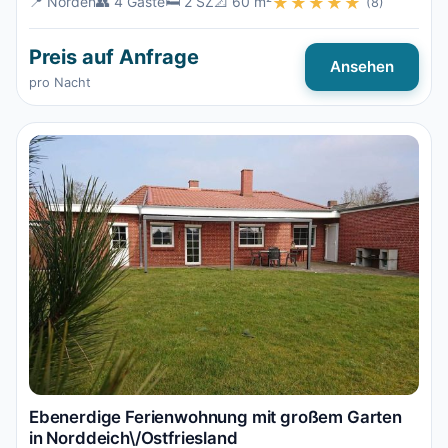
📍 Norden
👥 4 Gäste
🛏️ 2 SZ
📐 60 m²
★★★★★
(8)
Preis auf Anfrage
Ansehen
pro Nacht
Ebenerdige Ferienwohnung mit großem Garten
in Norddeich\/Ostfriesland