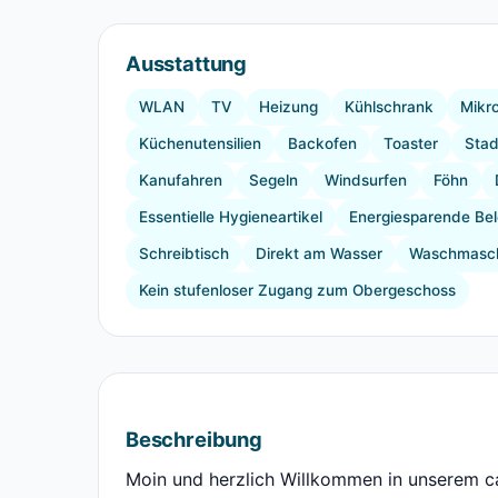
Ausstattung
WLAN
TV
Heizung
Kühlschrank
Mikr
Küchenutensilien
Backofen
Toaster
Stad
Kanufahren
Segeln
Windsurfen
Föhn
Essentielle Hygieneartikel
Energiesparende Be
Schreibtisch
Direkt am Wasser
Waschmasch
Kein stufenloser Zugang zum Obergeschoss
Beschreibung
Moin und herzlich Willkommen in unserem 