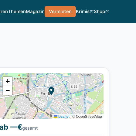
hren
Themen
Magazin
Vermieten
Krimis
Shop
+
−
Leaflet
|
© OpenStreetMap
ab —€
gesamt