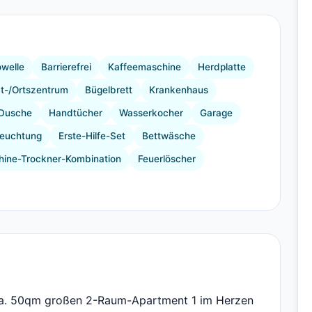
+1 Bilder
owelle
Barrierefrei
Kaffeemaschine
Herdplatte
t-/Ortszentrum
Bügelbrett
Krankenhaus
Dusche
Handtücher
Wasserkocher
Garage
leuchtung
Erste-Hilfe-Set
Bettwäsche
ine-Trockner-Kombination
Feuerlöscher
ca. 50qm großen 2-Raum-Apartment 1 im Herzen