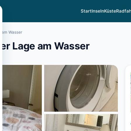
Start
Inseln
Küste
Radfa
ge am Wasser
aler Lage am Wasser