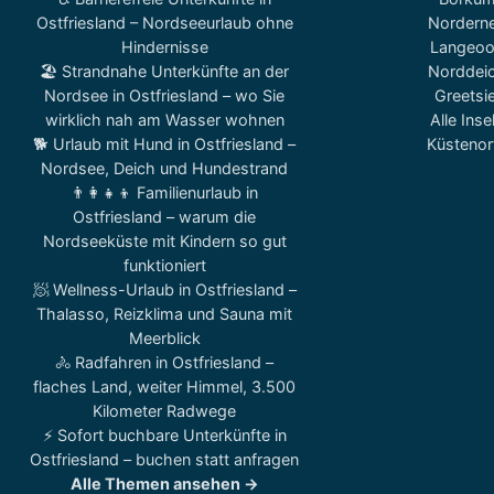
Ostfriesland – Nordseeurlaub ohne
Nordern
Hindernisse
Langeo
🏖️ Strandnahe Unterkünfte an der
Norddei
Nordsee in Ostfriesland – wo Sie
Greetsie
wirklich nah am Wasser wohnen
Alle Inse
🐕 Urlaub mit Hund in Ostfriesland –
Küstenor
Nordsee, Deich und Hundestrand
👨‍👩‍👧‍👦 Familienurlaub in
Ostfriesland – warum die
Nordseeküste mit Kindern so gut
funktioniert
🧖 Wellness-Urlaub in Ostfriesland –
Thalasso, Reizklima und Sauna mit
Meerblick
🚴 Radfahren in Ostfriesland –
flaches Land, weiter Himmel, 3.500
Kilometer Radwege
⚡ Sofort buchbare Unterkünfte in
Ostfriesland – buchen statt anfragen
Alle Themen ansehen →