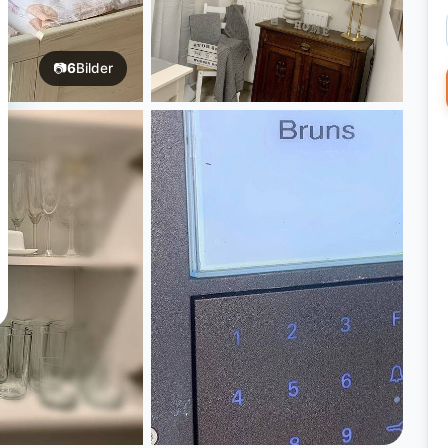
📷
6
Bilder