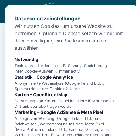
Datenschutzeinstellungen
Wir nutzen Cookies, um unsere Website zu
betreiben. Optionale Dienste setzen wir nur mit
Start
/
Unterkünfte
/
Langeoog
/
Apartment mit sonniger T
Ihrer Einwilligung ein. Sie können einzeln
Apartment mit sonnige
auswählen.
m zum Strand
Notwendig
Technisch erforderlich (z. B. Sitzung, Speicherung
26465 Langeoog
Ihrer Cookie-Auswahl). Immer aktiv.
Statistik – Google Analytics
Anonymisierte Webanalyse (Google Ireland Ltd.),
Speicherdauer der Cookies 2 Jahre.
Karten – OpenStreetMap
Darstellung von Karten. Dabei kann Ihre IP-Adresse an
Drittanbieter übertragen werden.
Marketing – Google AdSense & Meta Pixel
Anzeige von Werbung (Google Ireland Ltd.) und
Reichweiten-/Werbemessung mit dem Meta Pixel
(Meta Platforms Ireland Ltd., Facebook/Instagram).
Wird nur nach Ihrer Einwilligung geladen; dabei können