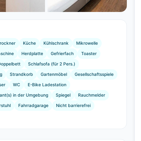
+9 Bilder
rockner
Küche
Kühlschrank
Mikrowelle
schine
Herdplatte
Gefrierfach
Toaster
Doppelbett
Schlafsofa (für 2 Pers.)
g
Strandkorb
Gartenmöbel
Gesellschaftsspiele
ser
WC
E-Bike Ladestation
ant(s) in der Umgebung
Spiegel
Rauchmelder
rstuhl
Fahrradgarage
Nicht barrierefrei