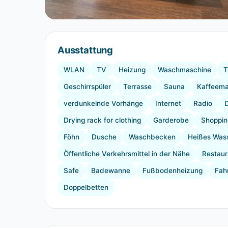
Ausstattung
WLAN
TV
Heizung
Waschmaschine
T
Geschirrspüler
Terrasse
Sauna
Kaffeema
verdunkelnde Vorhänge
Internet
Radio
Drying rack for clothing
Garderobe
Shoppin
Föhn
Dusche
Waschbecken
Heißes Was
Öffentliche Verkehrsmittel in der Nähe
Restaur
Safe
Badewanne
Fußbodenheizung
Fah
Doppelbetten