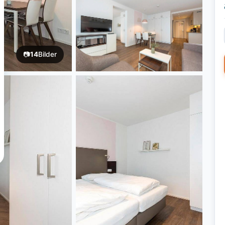
📷
14
Bilder