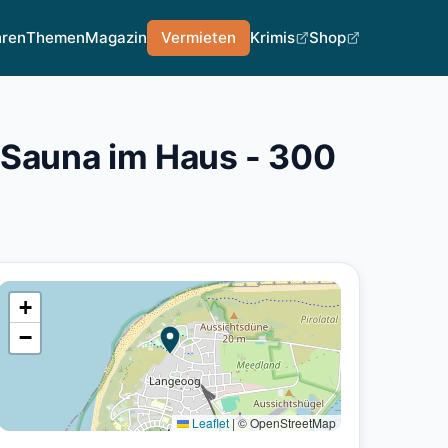
hren
Themen
Magazin
Vermieten
Krimis
Shop
 Sauna im Haus - 300
+
−
Leaflet
|
© OpenStreetMap