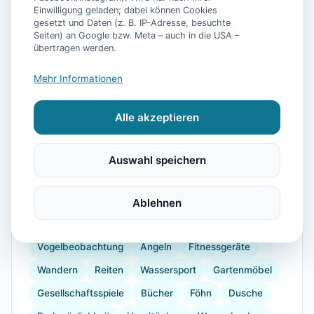
Einwilligung geladen; dabei können Cookies
gesetzt und Daten (z. B. IP-Adresse, besuchte
Seiten) an Google bzw. Meta – auch in die USA –
📷
8
Bilder
übertragen werden.
Mehr Informationen
Ausstattung
Alle akzeptieren
WLAN
Heizung
Waschmaschine
Kühlschrank
Mikrowelle
Geschirrspüler
Auswahl speichern
Terrasse
Garten
Grill
Barrierefrei
Herdplatte
Küchenutensilien
Backofen
Ablehnen
Toaster
Bügelbrett
Krankenhaus
Vogelbeobachtung
Angeln
Fitnessgeräte
Wandern
Reiten
Wassersport
Gartenmöbel
Gesellschaftsspiele
Bücher
Föhn
Dusche