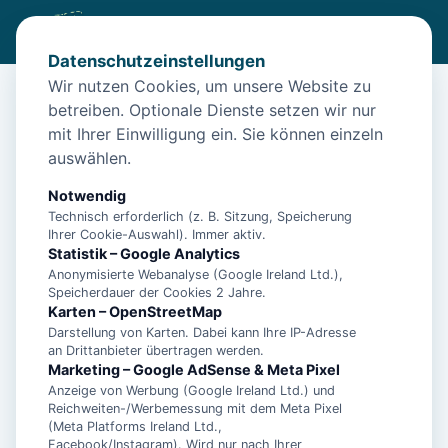
Datenschutzeinstellungen
Wir nutzen Cookies, um unsere Website zu
betreiben. Optionale Dienste setzen wir nur
Start
/
Unterkünfte
/
Aschendorf
/
Barrierefreie **** Ferienwohnung im Grünen
mit Ihrer Einwilligung ein. Sie können einzeln
auswählen.
Barrierefreie **** Ferienwohnung
im Grünen
Notwendig
Technisch erforderlich (z. B. Sitzung, Speicherung
26871 Aschendorf
Ihrer Cookie-Auswahl). Immer aktiv.
Statistik – Google Analytics
Anonymisierte Webanalyse (Google Ireland Ltd.),
Speicherdauer der Cookies 2 Jahre.
Karten – OpenStreetMap
Darstellung von Karten. Dabei kann Ihre IP-Adresse
an Drittanbieter übertragen werden.
Marketing – Google AdSense & Meta Pixel
Anzeige von Werbung (Google Ireland Ltd.) und
Reichweiten-/Werbemessung mit dem Meta Pixel
(Meta Platforms Ireland Ltd.,
Facebook/Instagram). Wird nur nach Ihrer