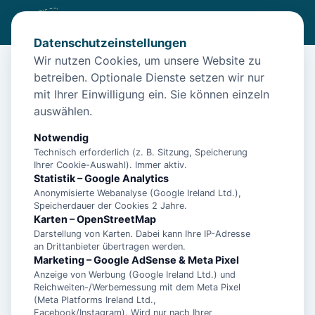
Datenschutzeinstellungen
Wir nutzen Cookies, um unsere Website zu
betreiben. Optionale Dienste setzen wir nur
Start
/
Unterkünfte
/
Borkum
/
"Entspannen und Wohlfühlen im Meeuw Haus Marrakesch – Ihr
mit Ihrer Einwilligung ein. Sie können einzeln
Urlaubstraum!"
auswählen.
"Entspannen und Wohlfühlen im
Notwendig
Meeuw Haus Marrakesch – Ihr
Technisch erforderlich (z. B. Sitzung, Speicherung
Ihrer Cookie-Auswahl). Immer aktiv.
Urlaubstraum!"
Statistik – Google Analytics
Anonymisierte Webanalyse (Google Ireland Ltd.),
26757 Borkum
Speicherdauer der Cookies 2 Jahre.
Karten – OpenStreetMap
Darstellung von Karten. Dabei kann Ihre IP-Adresse
an Drittanbieter übertragen werden.
Marketing – Google AdSense & Meta Pixel
Anzeige von Werbung (Google Ireland Ltd.) und
Reichweiten-/Werbemessung mit dem Meta Pixel
(Meta Platforms Ireland Ltd.,
Facebook/Instagram). Wird nur nach Ihrer