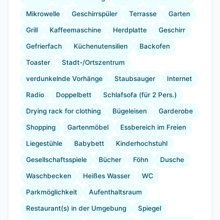
Mikrowelle
Geschirrspüler
Terrasse
Garten
Grill
Kaffeemaschine
Herdplatte
Geschirr
Gefrierfach
Küchenutensilien
Backofen
Toaster
Stadt-/Ortszentrum
verdunkelnde Vorhänge
Staubsauger
Internet
Radio
Doppelbett
Schlafsofa (für 2 Pers.)
Drying rack for clothing
Bügeleisen
Garderobe
Shopping
Gartenmöbel
Essbereich im Freien
Liegestühle
Babybett
Kinderhochstuhl
Gesellschaftsspiele
Bücher
Föhn
Dusche
Waschbecken
Heißes Wasser
WC
Parkmöglichkeit
Aufenthaltsraum
Restaurant(s) in der Umgebung
Spiegel