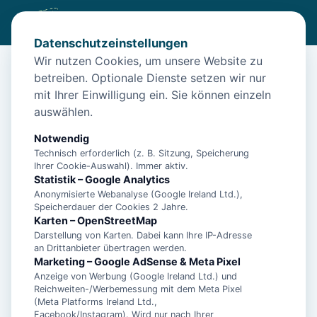
Datenschutzeinstellungen
Wir nutzen Cookies, um unsere Website zu
betreiben. Optionale Dienste setzen wir nur
Start
/
Unterkünfte
/
Borkum
/
"Gemütliche Ferienwohnung auf Borkum – ideal für Familien und
mit Ihrer Einwilligung ein. Sie können einzeln
Paare!"
auswählen.
"Gemütliche Ferienwohnung auf
Notwendig
Borkum – ideal für Familien und
Technisch erforderlich (z. B. Sitzung, Speicherung
Ihrer Cookie-Auswahl). Immer aktiv.
Paare!"
Statistik – Google Analytics
Anonymisierte Webanalyse (Google Ireland Ltd.),
26757 Borkum
Speicherdauer der Cookies 2 Jahre.
Karten – OpenStreetMap
Darstellung von Karten. Dabei kann Ihre IP-Adresse
an Drittanbieter übertragen werden.
Marketing – Google AdSense & Meta Pixel
Anzeige von Werbung (Google Ireland Ltd.) und
Reichweiten-/Werbemessung mit dem Meta Pixel
(Meta Platforms Ireland Ltd.,
Facebook/Instagram). Wird nur nach Ihrer