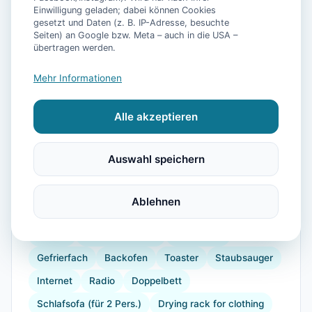
Einwilligung geladen; dabei können Cookies
gesetzt und Daten (z. B. IP-Adresse, besuchte
Seiten) an Google bzw. Meta – auch in die USA –
übertragen werden.
Mehr Informationen
📷
21
Bilder
Alle akzeptieren
Auswahl speichern
Ausstattung
WLAN
TV
Waschmaschine
Küche
Ablehnen
Kühlschrank
Mikrowelle
Geschirrspüler
Balkon
Kaffeemaschine
Herdplatte
Gefrierfach
Backofen
Toaster
Staubsauger
Internet
Radio
Doppelbett
Schlafsofa (für 2 Pers.)
Drying rack for clothing