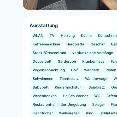
Ausstattung
WLAN
TV
Heizung
Küche
Kühlschran
Kaffeemaschine
Herdplatte
Geschirr
Gef
Stadt-/Ortszentrum
verdunkelnde Vorhänge
Doppelbett
Garderobe
Krankenhaus
Fen
Vogelbeobachtung
Golf
Wandern
Reiten
Schwimmen
Tennisplatz
Wanderwege
W
Babybett
Kinderhochstuhl
Spielplatz
Ges
Waschbecken
Heißes Wasser
WC
Öffent
Restaurant(s) in der Umgebung
Spiegel
Fit
Handtücher
Wellenreiten
Kino
Schlafsofa