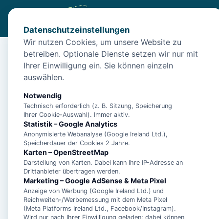
Datenschutzeinstellungen
Wir nutzen Cookies, um unsere Website zu
betreiben. Optionale Dienste setzen wir nur mit
Start
/
Unterkünfte
/
Norderney
/
"Entspannung pur: Gemütl
Ihrer Einwilligung ein. Sie können einzeln
"Entspannung pur: Ge
auswählen.
Norderney!"
Notwendig
Technisch erforderlich (z. B. Sitzung, Speicherung
26548 Norderney
Ihrer Cookie-Auswahl). Immer aktiv.
Statistik – Google Analytics
Anonymisierte Webanalyse (Google Ireland Ltd.),
Speicherdauer der Cookies 2 Jahre.
Karten – OpenStreetMap
Darstellung von Karten. Dabei kann Ihre IP-Adresse an
Drittanbieter übertragen werden.
Marketing – Google AdSense & Meta Pixel
Anzeige von Werbung (Google Ireland Ltd.) und
Reichweiten-/Werbemessung mit dem Meta Pixel
(Meta Platforms Ireland Ltd., Facebook/Instagram).
Wird nur nach Ihrer Einwilligung geladen; dabei können