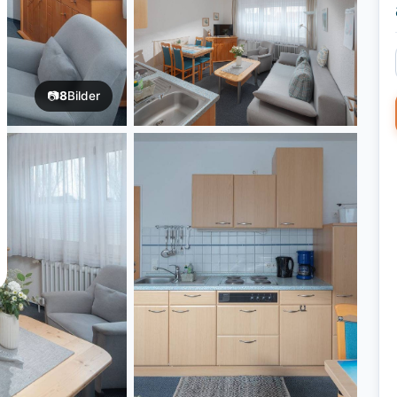
📷
8
Bilder