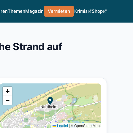
hren
Themen
Magazin
Vermieten
Krimis
Shop
e Strand auf
+
−
Leaflet
|
© OpenStreetMap