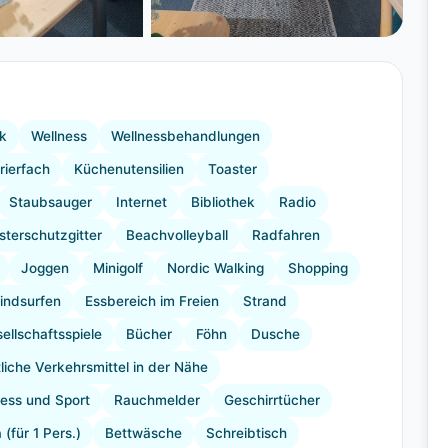
+3 Bilder
k
Wellness
Wellnessbehandlungen
rierfach
Küchenutensilien
Toaster
Staubsauger
Internet
Bibliothek
Radio
sterschutzgitter
Beachvolleyball
Radfahren
Joggen
Minigolf
Nordic Walking
Shopping
indsurfen
Essbereich im Freien
Strand
ellschaftsspiele
Bücher
Föhn
Dusche
liche Verkehrsmittel in der Nähe
ness und Sport
Rauchmelder
Geschirrtücher
 (für 1 Pers.)
Bettwäsche
Schreibtisch