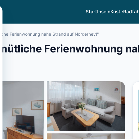
Start
Inseln
Küste
Radfa
iche Ferienwohnung nahe Strand auf Norderney!"
mütliche Ferienwohnung nah