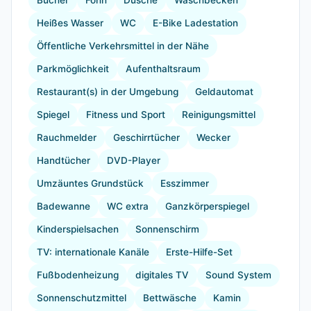
Bücher
Föhn
Dusche
Waschbecken
Heißes Wasser
WC
E-Bike Ladestation
Öffentliche Verkehrsmittel in der Nähe
Parkmöglichkeit
Aufenthaltsraum
Restaurant(s) in der Umgebung
Geldautomat
Spiegel
Fitness und Sport
Reinigungsmittel
Rauchmelder
Geschirrtücher
Wecker
Handtücher
DVD-Player
Umzäuntes Grundstück
Esszimmer
Badewanne
WC extra
Ganzkörperspiegel
Kinderspielsachen
Sonnenschirm
TV: internationale Kanäle
Erste-Hilfe-Set
Fußbodenheizung
digitales TV
Sound System
Sonnenschutzmittel
Bettwäsche
Kamin