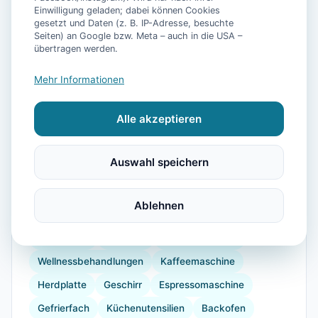
Einwilligung geladen; dabei können Cookies
gesetzt und Daten (z. B. IP-Adresse, besuchte
Seiten) an Google bzw. Meta – auch in die USA –
übertragen werden.
📷
46
Bilder
Mehr Informationen
Alle akzeptieren
Ausstattung
Auswahl speichern
WLAN
TV
Heizung
Waschmaschine
Trockner
Küche
Kühlschrank
Mikrowelle
Ablehnen
Geschirrspüler
Terrasse
Garten
Grill
Barrierefrei
Wellness
Wellnessbereich
Wellnessbehandlungen
Kaffeemaschine
Herdplatte
Geschirr
Espressomaschine
Gefrierfach
Küchenutensilien
Backofen