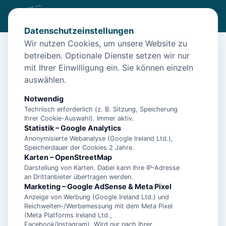
Datenschutzeinstellungen
Wir nutzen Cookies, um unsere Website zu
betreiben. Optionale Dienste setzen wir nur
Start
/
Unterkünfte
/
Wittmund
/
"Erholsames Ferienhaus in Carolinensiel: Platz für die ganze
mit Ihrer Einwilligung ein. Sie können einzeln
Familie!"
auswählen.
"Erholsames Ferienhaus in
Notwendig
Carolinensiel: Platz für die ganze
Technisch erforderlich (z. B. Sitzung, Speicherung
Ihrer Cookie-Auswahl). Immer aktiv.
Familie!"
Statistik – Google Analytics
Anonymisierte Webanalyse (Google Ireland Ltd.),
26409 Wittmund
Speicherdauer der Cookies 2 Jahre.
Karten – OpenStreetMap
Darstellung von Karten. Dabei kann Ihre IP-Adresse
an Drittanbieter übertragen werden.
Marketing – Google AdSense & Meta Pixel
Anzeige von Werbung (Google Ireland Ltd.) und
Reichweiten-/Werbemessung mit dem Meta Pixel
(Meta Platforms Ireland Ltd.,
Facebook/Instagram). Wird nur nach Ihrer