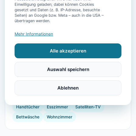
Einwilligung geladen; dabei können Cookies
gesetzt und Daten (z. B. IP-Adresse, besuchte
Seiten) an Google bzw. Meta – auch in die USA –
📷
5
Bilder
übertragen werden.
Mehr Informationen
Ausstattung
Alle akzeptieren
WLAN
Heizung
Kühlschrank
Mikrowelle
Kaffeemaschine
Herdplatte
Küchenutensilien
Auswahl speichern
Backofen
Toaster
Stadt-/Ortszentrum
Krankenhaus
Vogelbeobachtung
Angeln
Ablehnen
Golf
Fitnessgeräte
Parkmöglichkeit
Handtücher
Esszimmer
Satelliten-TV
Bettwäsche
Wohnzimmer