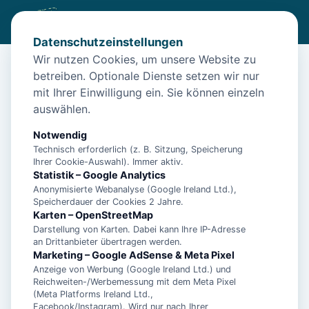
Datenschutzeinstellungen
Wir nutzen Cookies, um unsere Website zu
betreiben. Optionale Dienste setzen wir nur
Start
/
Unterkünfte
/
Völlenerfehn
/
Fehn-Appartement - Monteur & Ferienwohnung in Papenburg
mit Ihrer Einwilligung ein. Sie können einzeln
auswählen.
Fehn-Appartement - Monteur &
Ferienwohnung in Papenburg
Notwendig
Technisch erforderlich (z. B. Sitzung, Speicherung
26810 Völlenerfehn
Ihrer Cookie-Auswahl). Immer aktiv.
Statistik – Google Analytics
Anonymisierte Webanalyse (Google Ireland Ltd.),
Speicherdauer der Cookies 2 Jahre.
Karten – OpenStreetMap
Darstellung von Karten. Dabei kann Ihre IP-Adresse
an Drittanbieter übertragen werden.
Marketing – Google AdSense & Meta Pixel
Anzeige von Werbung (Google Ireland Ltd.) und
Reichweiten-/Werbemessung mit dem Meta Pixel
(Meta Platforms Ireland Ltd.,
Facebook/Instagram). Wird nur nach Ihrer