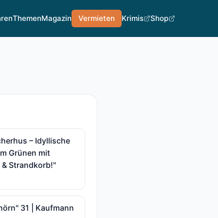
hren
Themen
Magazin
Vermieten
Krimis
Shop
cherhus – Idyllische
im Grünen mit
 & Strandkorb!"
hörn" 31 | Kaufmann