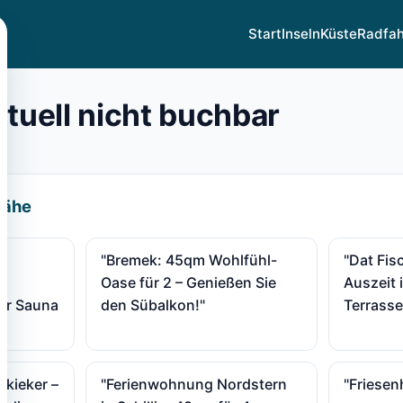
Start
Inseln
Küste
Radfa
ktuell nicht buchbar
Nähe
"Bremek: 45qm Wohlfühl-
"Dat Fis
Oase für 2 – Genießen Sie
Auszeit 
ter Sauna
den Sübalkon!"
Terrasse
lkieker –
"Ferienwohnung Nordstern
"Friesen