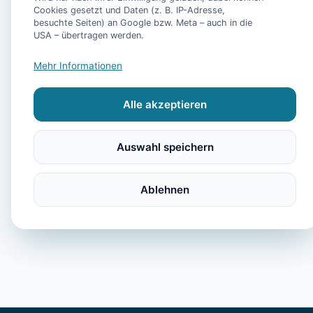
Meerblick genießen 
Cookies gesetzt und Daten (z. B. IP-Adresse,
Seele baumeln lasse
besuchte Seiten) an Google bzw. Meta – auch in die
USA – übertragen werden.
"Friesenperle – Küst
Mehr Informationen
auf 55qm für die per
Auszeit!"
Alle akzeptieren
"Seestraße" 24 | Ka
Auswahl speichern
Ablehnen