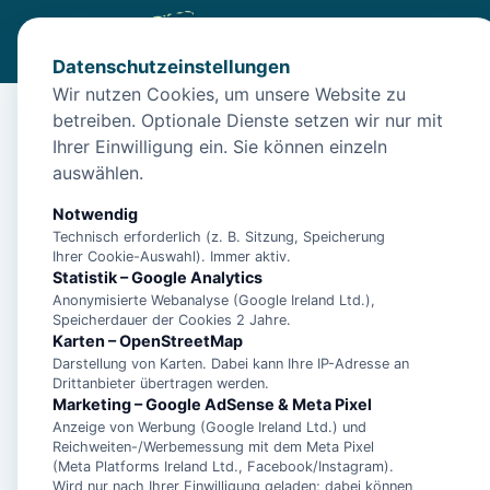
Datenschutzeinstellungen
Wir nutzen Cookies, um unsere Website zu
betreiben. Optionale Dienste setzen wir nur mit
Diese Unterkunft ist a
Ihrer Einwilligung ein. Sie können einzeln
auswählen.
Wir haben Alternativen in
Schillig
für dich.
Notwendig
Technisch erforderlich (z. B. Sitzung, Speicherung
Unterkünfte in der 
Ihrer Cookie-Auswahl). Immer aktiv.
Statistik – Google Analytics
Anonymisierte Webanalyse (Google Ireland Ltd.),
"Achtern Diek" –
Speicherdauer der Cookies 2 Jahre.
Karten – OpenStreetMap
Ferienwohnung mit
Darstellung von Karten. Dabei kann Ihre IP-Adresse an
Meerblick und priva
Drittanbieter übertragen werden.
an der Nordsee
Marketing – Google AdSense & Meta Pixel
Anzeige von Werbung (Google Ireland Ltd.) und
Reichweiten-/Werbemessung mit dem Meta Pixel
"Ferienwohnung Inse
(Meta Platforms Ireland Ltd., Facebook/Instagram).
Wird nur nach Ihrer Einwilligung geladen; dabei können