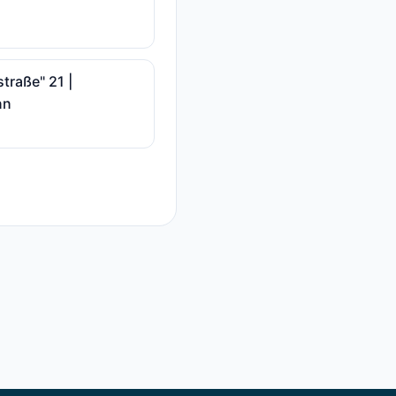
raße" 21 |
nn