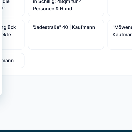
& die
in Schillig: 48qm für 4
n!"
Personen & Hund
englück
"Jadestraße" 40 | Kaufmann
"Möwenst
fekte
Kaufma
ufmann