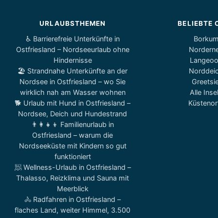
URLAUBSTHEMEN
BELIEBTE 
♿ Barrierefreie Unterkünfte in
Borku
Ostfriesland – Nordseeurlaub ohne
Nordern
Hindernisse
Langeo
🏖️ Strandnahe Unterkünfte an der
Norddei
Nordsee in Ostfriesland – wo Sie
Greetsie
wirklich nah am Wasser wohnen
Alle Inse
🐕 Urlaub mit Hund in Ostfriesland –
Küstenor
Nordsee, Deich und Hundestrand
👨‍👩‍👧‍👦 Familienurlaub in
Ostfriesland – warum die
Nordseeküste mit Kindern so gut
funktioniert
🧖 Wellness-Urlaub in Ostfriesland –
Thalasso, Reizklima und Sauna mit
Meerblick
🚴 Radfahren in Ostfriesland –
flaches Land, weiter Himmel, 3.500