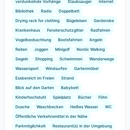
verdunkelnde Vorhänge
Staubsauger
Internet
Bibliothek
Radio
Doppelbett
Drying rack for clothing
Bügeleisen
Garderobe
Krankenhaus
Fensterschutzgitter
Radfahren
Vogelbeobachtung
Bootsfahrten
Angeln
Reiten
Joggen
Minigolf
Nordic Walking
Segeln
Shopping
Schwimmen
Wanderwege
Wassersport
Windsurfen
Gartenmöbel
Essbereich im Freien
Strand
Blick auf den Garten
Babybett
Kinderhochstuhl
Spielplatz
Bücher
Föhn
Dusche
Waschbecken
Heißes Wasser
WC
Öffentliche Verkehrsmittel in der Nähe
Parkmöglichkeit
Restaurant(s) in der Umgebung