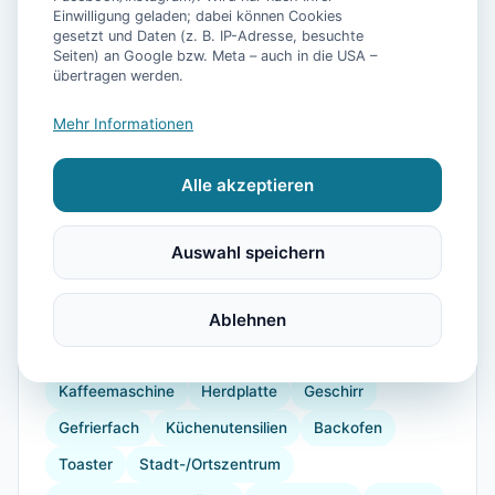
Einwilligung geladen; dabei können Cookies
gesetzt und Daten (z. B. IP-Adresse, besuchte
Seiten) an Google bzw. Meta – auch in die USA –
übertragen werden.
📷
25
Bilder
Mehr Informationen
Alle akzeptieren
Ausstattung
WLAN
TV
Heizung
Waschmaschine
Auswahl speichern
Küche
Kühlschrank
Mikrowelle
Geschirrspüler
Balkon
Ablehnen
Wellness
Wellnessbereich
Wellnessbehandlungen
Kaffeemaschine
Herdplatte
Geschirr
Gefrierfach
Küchenutensilien
Backofen
Toaster
Stadt-/Ortszentrum