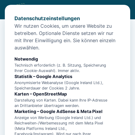
Datenschutzeinstellungen
Wir nutzen Cookies, um unsere Website zu
betreiben. Optionale Dienste setzen wir nur
Start
/
Unterkünfte
/
Wangerland
/
"Friesenperle – Küstenglück auf 55qm für die perfekte Auszeit!"
mit Ihrer Einwilligung ein. Sie können einzeln
auswählen.
"Friesenperle – Küstenglück auf
55qm für die perfekte Auszeit!"
Notwendig
Technisch erforderlich (z. B. Sitzung, Speicherung
26434 Wangerland
Ihrer Cookie-Auswahl). Immer aktiv.
Statistik – Google Analytics
Anonymisierte Webanalyse (Google Ireland Ltd.),
Speicherdauer der Cookies 2 Jahre.
Karten – OpenStreetMap
Darstellung von Karten. Dabei kann Ihre IP-Adresse
an Drittanbieter übertragen werden.
Marketing – Google AdSense & Meta Pixel
Anzeige von Werbung (Google Ireland Ltd.) und
Reichweiten-/Werbemessung mit dem Meta Pixel
(Meta Platforms Ireland Ltd.,
Facebook/Instagram). Wird nur nach Ihrer