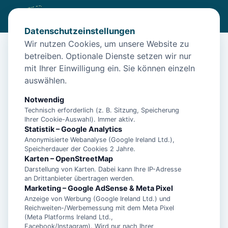
Datenschutzeinstellungen
Wir nutzen Cookies, um unsere Website zu
betreiben. Optionale Dienste setzen wir nur
Start
/
Unterkünfte
/
Marienhafe
/
Ferienwohnung Marienhafe für 1 - 3 Personen mit 2
mit Ihrer Einwilligung ein. Sie können einzeln
Schlafzimmern - Ferienhaus
auswählen.
Ferienwohnung Marienhafe für 1 - 3
Notwendig
Personen mit 2 Schlafzimmern -
Technisch erforderlich (z. B. Sitzung, Speicherung
Ihrer Cookie-Auswahl). Immer aktiv.
Ferienhaus
Statistik – Google Analytics
Anonymisierte Webanalyse (Google Ireland Ltd.),
26529 Marienhafe
Speicherdauer der Cookies 2 Jahre.
Karten – OpenStreetMap
Darstellung von Karten. Dabei kann Ihre IP-Adresse
an Drittanbieter übertragen werden.
Marketing – Google AdSense & Meta Pixel
Anzeige von Werbung (Google Ireland Ltd.) und
Reichweiten-/Werbemessung mit dem Meta Pixel
(Meta Platforms Ireland Ltd.,
Facebook/Instagram). Wird nur nach Ihrer