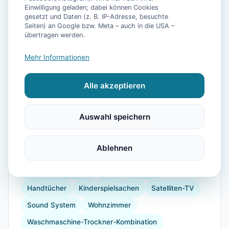
Einwilligung geladen; dabei können Cookies
gesetzt und Daten (z. B. IP-Adresse, besuchte
Seiten) an Google bzw. Meta – auch in die USA –
übertragen werden.
📷
12
Bilder
Mehr Informationen
Alle akzeptieren
Ausstattung
Auswahl speichern
WLAN
Kühlschrank
Mikrowelle
Geschirrspüler
Terrasse
Garten
Ablehnen
Kaffeemaschine
Herdplatte
Toaster
Golf
Gesellschaftsspiele
Föhn
Dusche
Handtücher
Kinderspielsachen
Satelliten-TV
Sound System
Wohnzimmer
Waschmaschine-Trockner-Kombination