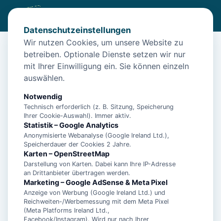
Datenschutzeinstellungen
Wir nutzen Cookies, um unsere Website zu
betreiben. Optionale Dienste setzen wir nur
Start
/
Unterkünfte
/
Selverde
/
Vacation apartment in Uplengen
mit Ihrer Einwilligung ein. Sie können einzeln
Vacation apartment in Uplengen
auswählen.
26670 Selverde
Notwendig
Technisch erforderlich (z. B. Sitzung, Speicherung
Ihrer Cookie-Auswahl). Immer aktiv.
Statistik – Google Analytics
Anonymisierte Webanalyse (Google Ireland Ltd.),
Speicherdauer der Cookies 2 Jahre.
Karten – OpenStreetMap
Darstellung von Karten. Dabei kann Ihre IP-Adresse
an Drittanbieter übertragen werden.
Marketing – Google AdSense & Meta Pixel
Anzeige von Werbung (Google Ireland Ltd.) und
Reichweiten-/Werbemessung mit dem Meta Pixel
(Meta Platforms Ireland Ltd.,
Facebook/Instagram). Wird nur nach Ihrer