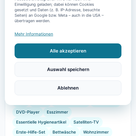
📷
16
Bilder
Einwilligung geladen; dabei können Cookies
gesetzt und Daten (z. B. IP-Adresse, besuchte
Seiten) an Google bzw. Meta – auch in die USA –
übertragen werden.
Ausstattung
Mehr Informationen
WLAN
Heizung
Waschmaschine
Alle akzeptieren
Kühlschrank
Mikrowelle
Geschirrspüler
Terrasse
Garten
Grill
Herdplatte
Auswahl speichern
Küchenutensilien
Backofen
Toaster
Bügelbrett
Angeln
Golf
Fitnessgeräte
Ablehnen
Gartenmöbel
Gesellschaftsspiele
Bücher
Föhn
Dusche
Parkmöglichkeit
Handtücher
DVD-Player
Esszimmer
Essentielle Hygieneartikel
Satelliten-TV
Erste-Hilfe-Set
Bettwäsche
Wohnzimmer