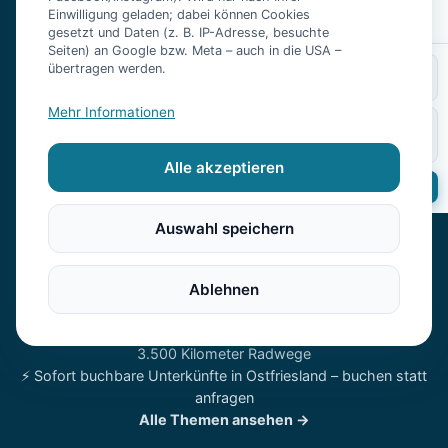
×
Suche ändern
Finde Ferienwohnungen, Ferienhäuser und Hotels nach Ort oder
Einwilligung geladen; dabei können Cookies
gesetzt und Daten (z. B. IP-Adresse, besuchte
Thema.
Seiten) an Google bzw. Meta – auch in die USA –
übertragen werden.
WOHIN
URLAUBSTHEMEN
♿ Barrierefreie Unterkünfte in Ostfriesland – Nordseeurlaub
Mehr Informationen
GÄSTE
WANN
ohne Hindernisse
2 Erw.
🏖️ Strandnahe Unterkünfte an der Nordsee in Ostfriesland –
Alle akzeptieren
wo Sie wirklich nah am Wasser wohnen
Suchen
🐕 Urlaub mit Hund in Ostfriesland – Nordsee, Deich und
Hundestrand
Auswahl speichern
👨‍👩‍👧‍👦 Familienurlaub in Ostfriesland – warum die
Nordseeküste mit Kindern so gut funktioniert
🧖 Wellness-Urlaub in Ostfriesland – Thalasso, Reizklima und
Ablehnen
Sauna mit Meerblick
🚴 Radfahren in Ostfriesland – flaches Land, weiter Himmel,
3.500 Kilometer Radwege
⚡ Sofort buchbare Unterkünfte in Ostfriesland – buchen statt
anfragen
Alle Themen ansehen →