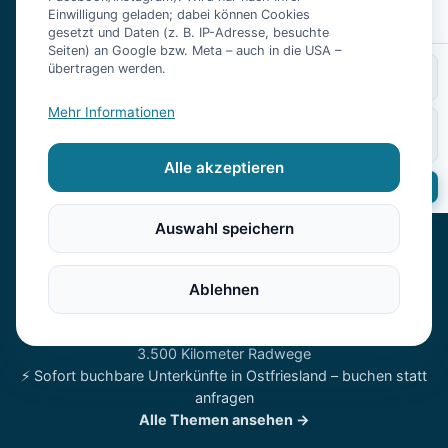
×
Suche ändern
Finde Ferienwohnungen, Ferienhäuser und Hotels nach Ort oder
Einwilligung geladen; dabei können Cookies
gesetzt und Daten (z. B. IP-Adresse, besuchte
Thema.
Seiten) an Google bzw. Meta – auch in die USA –
übertragen werden.
WOHIN
URLAUBSTHEMEN
♿ Barrierefreie Unterkünfte in Ostfriesland – Nordseeurlaub
Mehr Informationen
GÄSTE
WANN
ohne Hindernisse
2 Erw.
🏖️ Strandnahe Unterkünfte an der Nordsee in Ostfriesland –
Alle akzeptieren
wo Sie wirklich nah am Wasser wohnen
Suchen
🐕 Urlaub mit Hund in Ostfriesland – Nordsee, Deich und
Hundestrand
Auswahl speichern
👨‍👩‍👧‍👦 Familienurlaub in Ostfriesland – warum die
Nordseeküste mit Kindern so gut funktioniert
🧖 Wellness-Urlaub in Ostfriesland – Thalasso, Reizklima und
Ablehnen
Sauna mit Meerblick
🚴 Radfahren in Ostfriesland – flaches Land, weiter Himmel,
3.500 Kilometer Radwege
⚡ Sofort buchbare Unterkünfte in Ostfriesland – buchen statt
anfragen
Alle Themen ansehen →