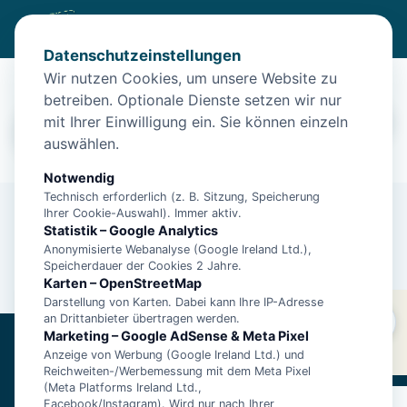
Datenschutzeinstellungen
Unterkünfte in Utarp
Wir nutzen Cookies, um unsere Website zu
betreiben. Optionale Dienste setzen wir nur
Utarp
mit Ihrer Einwilligung ein. Sie können einzeln
Filter
14.08. – 21.08. · 2 Gäste
auswählen.
Notwendig
Technisch erforderlich (z. B. Sitzung, Speicherung
Ihrer Cookie-Auswahl). Immer aktiv.
Statistik – Google Analytics
Anonymisierte Webanalyse (Google Ireland Ltd.),
Speicherdauer der Cookies 2 Jahre.
Karten – OpenStreetMap
Darstellung von Karten. Dabei kann Ihre IP-Adresse
Utarp
an Drittanbieter übertragen werden.
Um die Karte anzuzeigen, musst du externe Inhalte
Filter
14.08. – 21.08. · 2 Gäste
Marketing – Google AdSense & Meta Pixel
(OpenStreetMap)
akzeptieren
.
Anzeige von Werbung (Google Ireland Ltd.) und
Ostfriesland1.de
Reichweiten-/Werbemessung mit dem Meta Pixel
(Meta Platforms Ireland Ltd.,
Über 16.000 Unterkünfte an der ostfriesischen Nordseeküste.
Facebook/Instagram). Wird nur nach Ihrer