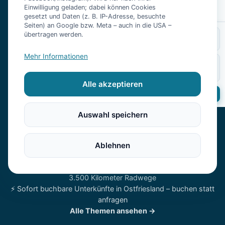
×
Suche ändern
Finde Ferienwohnungen, Ferienhäuser und Hotels nach Ort oder
Einwilligung geladen; dabei können Cookies
gesetzt und Daten (z. B. IP-Adresse, besuchte
Thema.
Seiten) an Google bzw. Meta – auch in die USA –
übertragen werden.
WOHIN
URLAUBSTHEMEN
♿ Barrierefreie Unterkünfte in Ostfriesland – Nordseeurlaub
Mehr Informationen
GÄSTE
WANN
ohne Hindernisse
2 Erw.
🏖️ Strandnahe Unterkünfte an der Nordsee in Ostfriesland –
Alle akzeptieren
wo Sie wirklich nah am Wasser wohnen
Suchen
🐕 Urlaub mit Hund in Ostfriesland – Nordsee, Deich und
Hundestrand
Auswahl speichern
👨‍👩‍👧‍👦 Familienurlaub in Ostfriesland – warum die
Nordseeküste mit Kindern so gut funktioniert
🧖 Wellness-Urlaub in Ostfriesland – Thalasso, Reizklima und
Ablehnen
Sauna mit Meerblick
🚴 Radfahren in Ostfriesland – flaches Land, weiter Himmel,
3.500 Kilometer Radwege
⚡ Sofort buchbare Unterkünfte in Ostfriesland – buchen statt
anfragen
Alle Themen ansehen →