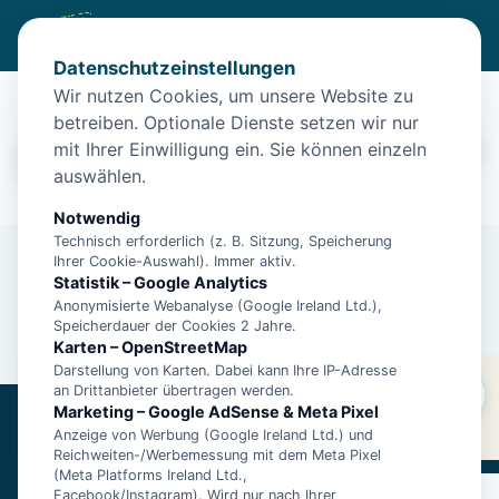
Datenschutzeinstellungen
Unterkünfte in Wangerland
Wir nutzen Cookies, um unsere Website zu
betreiben. Optionale Dienste setzen wir nur
Wangerland
mit Ihrer Einwilligung ein. Sie können einzeln
Filter
15.08. – 22.08. · 2 Gäste
auswählen.
Notwendig
Technisch erforderlich (z. B. Sitzung, Speicherung
Ihrer Cookie-Auswahl). Immer aktiv.
Statistik – Google Analytics
Anonymisierte Webanalyse (Google Ireland Ltd.),
Speicherdauer der Cookies 2 Jahre.
Karten – OpenStreetMap
Darstellung von Karten. Dabei kann Ihre IP-Adresse
Wangerland
an Drittanbieter übertragen werden.
Um die Karte anzuzeigen, musst du externe Inhalte
Filter
15.08. – 22.08. · 2 Gäste
Marketing – Google AdSense & Meta Pixel
(OpenStreetMap)
akzeptieren
.
Anzeige von Werbung (Google Ireland Ltd.) und
Ostfriesland1.de
Reichweiten-/Werbemessung mit dem Meta Pixel
(Meta Platforms Ireland Ltd.,
Über 16.000 Unterkünfte an der ostfriesischen Nordseeküste.
Facebook/Instagram). Wird nur nach Ihrer