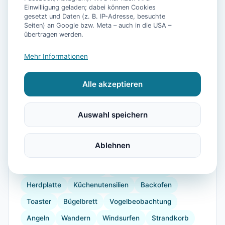
Einwilligung geladen; dabei können Cookies
gesetzt und Daten (z. B. IP-Adresse, besuchte
Seiten) an Google bzw. Meta – auch in die USA –
übertragen werden.
📷
14
Bilder
Mehr Informationen
Alle akzeptieren
Ausstattung
Auswahl speichern
WLAN
Heizung
Waschmaschine
Kühlschrank
Mikrowelle
Geschirrspüler
Ablehnen
Balkon
Garten
Sauna
Barrierefrei
Wellnessbehandlungen
Kaffeemaschine
Herdplatte
Küchenutensilien
Backofen
Toaster
Bügelbrett
Vogelbeobachtung
Angeln
Wandern
Windsurfen
Strandkorb