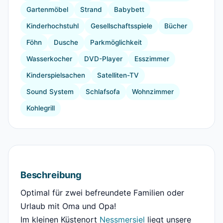
Gartenmöbel
Strand
Babybett
Kinderhochstuhl
Gesellschaftsspiele
Bücher
Föhn
Dusche
Parkmöglichkeit
Wasserkocher
DVD-Player
Esszimmer
Kinderspielsachen
Satelliten-TV
Sound System
Schlafsofa
Wohnzimmer
Kohlegrill
Beschreibung
Optimal für zwei befreundete Familien oder
Urlaub mit Oma und Opa!
Im kleinen Küstenort
Nessmersiel
liegt unsere