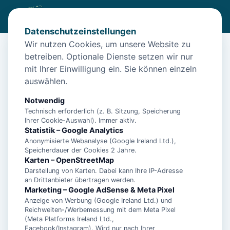
Datenschutzeinstellungen
Wir nutzen Cookies, um unsere Website zu
betreiben. Optionale Dienste setzen wir nur
Start
/
Unterkünfte
/
Dornum
/
2 Wohnungen in einer Dhh mit Sauna und Blick ins Grüne unweit
mit Ihrer Einwilligung ein. Sie können einzeln
des Deiches
auswählen.
2 Wohnungen in einer Dhh mit
Notwendig
Sauna und Blick ins Grüne unweit
Technisch erforderlich (z. B. Sitzung, Speicherung
Ihrer Cookie-Auswahl). Immer aktiv.
des Deiches
Statistik – Google Analytics
Anonymisierte Webanalyse (Google Ireland Ltd.),
26553 Dornum
Speicherdauer der Cookies 2 Jahre.
Karten – OpenStreetMap
Darstellung von Karten. Dabei kann Ihre IP-Adresse
an Drittanbieter übertragen werden.
Marketing – Google AdSense & Meta Pixel
Anzeige von Werbung (Google Ireland Ltd.) und
Reichweiten-/Werbemessung mit dem Meta Pixel
(Meta Platforms Ireland Ltd.,
Facebook/Instagram). Wird nur nach Ihrer