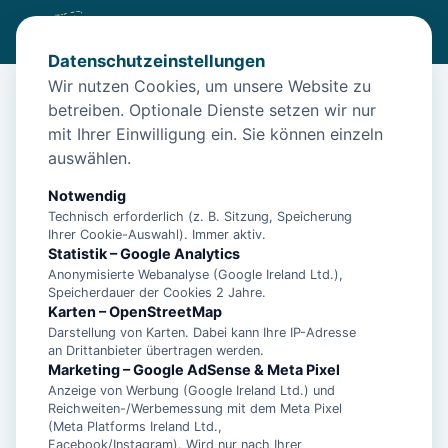
Datenschutzeinstellungen
Wir nutzen Cookies, um unsere Website zu
betreiben. Optionale Dienste setzen wir nur
Start
/
Unterkünfte
/
Dornum
/
"Erholsamer Familienurlaub im Gulfhof Dreybült: Natur, Komfort
mit Ihrer Einwilligung ein. Sie können einzeln
und Spaß!"
auswählen.
"Erholsamer Familienurlaub im
Notwendig
Gulfhof Dreybült: Natur, Komfort
Technisch erforderlich (z. B. Sitzung, Speicherung
Ihrer Cookie-Auswahl). Immer aktiv.
und Spaß!"
Statistik – Google Analytics
Anonymisierte Webanalyse (Google Ireland Ltd.),
26553 Dornum
Speicherdauer der Cookies 2 Jahre.
Karten – OpenStreetMap
Darstellung von Karten. Dabei kann Ihre IP-Adresse
an Drittanbieter übertragen werden.
Marketing – Google AdSense & Meta Pixel
Anzeige von Werbung (Google Ireland Ltd.) und
Reichweiten-/Werbemessung mit dem Meta Pixel
(Meta Platforms Ireland Ltd.,
Facebook/Instagram). Wird nur nach Ihrer