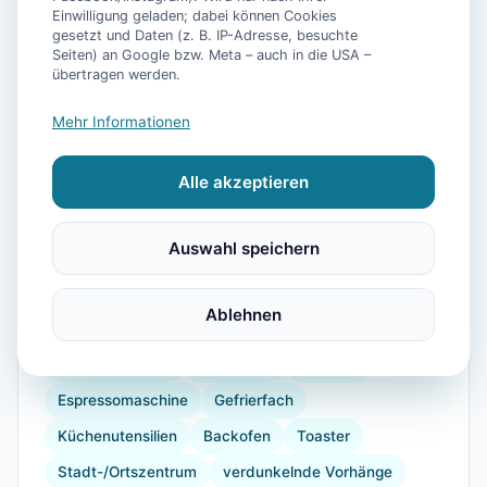
Einwilligung geladen; dabei können Cookies
gesetzt und Daten (z. B. IP-Adresse, besuchte
Seiten) an Google bzw. Meta – auch in die USA –
übertragen werden.
📷
60
Bilder
Mehr Informationen
Alle akzeptieren
Ausstattung
Auswahl speichern
WLAN
TV
Heizung
Waschmaschine
Trockner
Küche
Kühlschrank
Mikrowelle
Ablehnen
Geschirrspüler
Terrasse
Garten
Grill
Kaffeemaschine
Herdplatte
Geschirr
Espressomaschine
Gefrierfach
Küchenutensilien
Backofen
Toaster
Stadt-/Ortszentrum
verdunkelnde Vorhänge