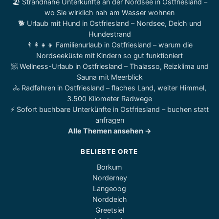
🏖️ Strandnahe Unterkünfte an der Nordsee in Ostfriesland –
wo Sie wirklich nah am Wasser wohnen
🐕 Urlaub mit Hund in Ostfriesland – Nordsee, Deich und
Hundestrand
👨‍👩‍👧‍👦 Familienurlaub in Ostfriesland – warum die
Nordseeküste mit Kindern so gut funktioniert
🧖 Wellness-Urlaub in Ostfriesland – Thalasso, Reizklima und
Sauna mit Meerblick
🚴 Radfahren in Ostfriesland – flaches Land, weiter Himmel,
3.500 Kilometer Radwege
⚡ Sofort buchbare Unterkünfte in Ostfriesland – buchen statt
anfragen
Alle Themen ansehen →
BELIEBTE ORTE
Borkum
Norderney
Langeoog
Norddeich
Greetsiel