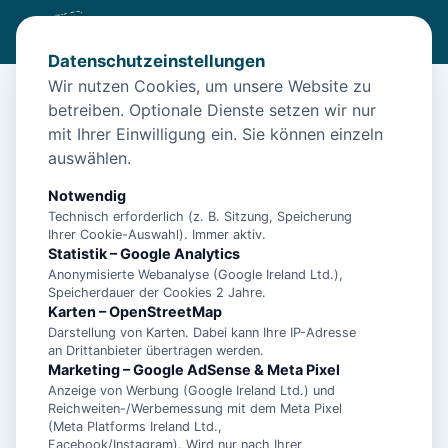
Datenschutzeinstellungen
Wir nutzen Cookies, um unsere Website zu
betreiben. Optionale Dienste setzen wir nur
Start
/
Unterkünfte
/
Borkum
/
Ferienwohnung 5* Niveau Komfortwohnung im Feriendorf
mit Ihrer Einwilligung ein. Sie können einzeln
auswählen.
Ferienwohnung 5* Niveau
Komfortwohnung im Feriendorf
Notwendig
Technisch erforderlich (z. B. Sitzung, Speicherung
26757 Borkum
Ihrer Cookie-Auswahl). Immer aktiv.
Statistik – Google Analytics
Anonymisierte Webanalyse (Google Ireland Ltd.),
Speicherdauer der Cookies 2 Jahre.
Karten – OpenStreetMap
Darstellung von Karten. Dabei kann Ihre IP-Adresse
an Drittanbieter übertragen werden.
Marketing – Google AdSense & Meta Pixel
Anzeige von Werbung (Google Ireland Ltd.) und
Reichweiten-/Werbemessung mit dem Meta Pixel
(Meta Platforms Ireland Ltd.,
Facebook/Instagram). Wird nur nach Ihrer