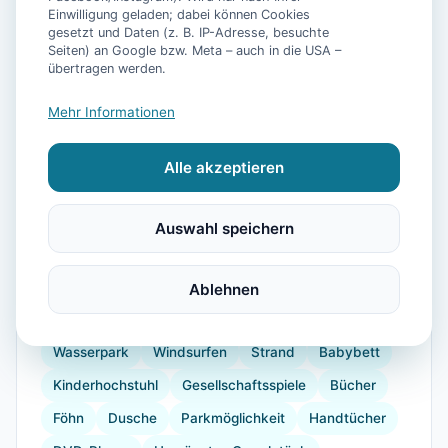
Einwilligung geladen; dabei können Cookies
gesetzt und Daten (z. B. IP-Adresse, besuchte
Seiten) an Google bzw. Meta – auch in die USA –
📷
7
Bilder
übertragen werden.
Mehr Informationen
Ausstattung
Alle akzeptieren
WLAN
Trockner
Kühlschrank
Mikrowelle
Geschirrspüler
Terrasse
Garten
Barrierefrei
Auswahl speichern
Kaffeemaschine
Herdplatte
Küchenutensilien
Backofen
Bügelbrett
Krankenhaus
Ablehnen
Vogelbeobachtung
Reiten
Segeln
Wasserpark
Windsurfen
Strand
Babybett
Kinderhochstuhl
Gesellschaftsspiele
Bücher
Föhn
Dusche
Parkmöglichkeit
Handtücher