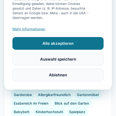
Einwilligung geladen; dabei können Cookies
gesetzt und Daten (z. B. IP-Adresse, besuchte
Seiten) an Google bzw. Meta – auch in die USA –
übertragen werden.
📷
43
Bilder
Mehr Informationen
Ausstattung
Alle akzeptieren
WLAN
TV
Heizung
Waschmaschine
Auswahl speichern
Küche
Kühlschrank
Geschirrspüler
Terrasse
Garten
Grill
Kaffeemaschine
Herdplatte
Ablehnen
Küchenutensilien
Backofen
Toaster
Internet
Drying rack for clothing
Bügeleisen
Garderobe
Allergikerfreundlich
Gartenmöbel
Essbereich im Freien
Blick auf den Garten
Babybett
Kinderhochstuhl
Spielplatz