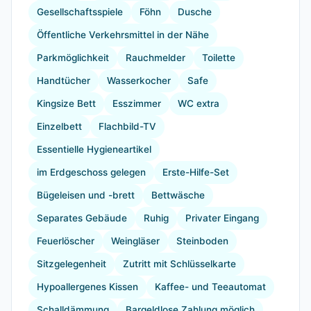
Gesellschaftsspiele
Föhn
Dusche
Öffentliche Verkehrsmittel in der Nähe
Parkmöglichkeit
Rauchmelder
Toilette
Handtücher
Wasserkocher
Safe
Kingsize Bett
Esszimmer
WC extra
Einzelbett
Flachbild-TV
Essentielle Hygieneartikel
im Erdgeschoss gelegen
Erste-Hilfe-Set
Bügeleisen und -brett
Bettwäsche
Separates Gebäude
Ruhig
Privater Eingang
Feuerlöscher
Weingläser
Steinboden
Sitzgelegenheit
Zutritt mit Schlüsselkarte
Hypoallergenes Kissen
Kaffee- und Teeautomat
Schalldämmung
Bargeldlose Zahlung möglich