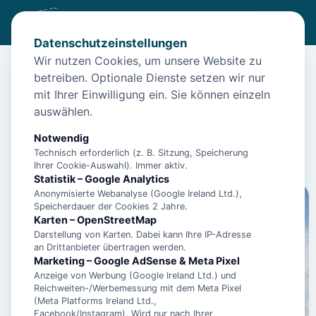
Datenschutzeinstellungen
Wir nutzen Cookies, um unsere Website zu
betreiben. Optionale Dienste setzen wir nur
Start
/
Unterkünfte
/
Werdum
/
"Landhaus Wallum" Müller - Ferienwohnung - 35010
mit Ihrer Einwilligung ein. Sie können einzeln
auswählen.
"Landhaus Wallum" Müller -
Ferienwohnung - 35010
Notwendig
Technisch erforderlich (z. B. Sitzung, Speicherung
26427 Werdum
Ihrer Cookie-Auswahl). Immer aktiv.
Statistik – Google Analytics
Anonymisierte Webanalyse (Google Ireland Ltd.),
Speicherdauer der Cookies 2 Jahre.
Karten – OpenStreetMap
Darstellung von Karten. Dabei kann Ihre IP-Adresse
an Drittanbieter übertragen werden.
Marketing – Google AdSense & Meta Pixel
Anzeige von Werbung (Google Ireland Ltd.) und
Reichweiten-/Werbemessung mit dem Meta Pixel
(Meta Platforms Ireland Ltd.,
Facebook/Instagram). Wird nur nach Ihrer