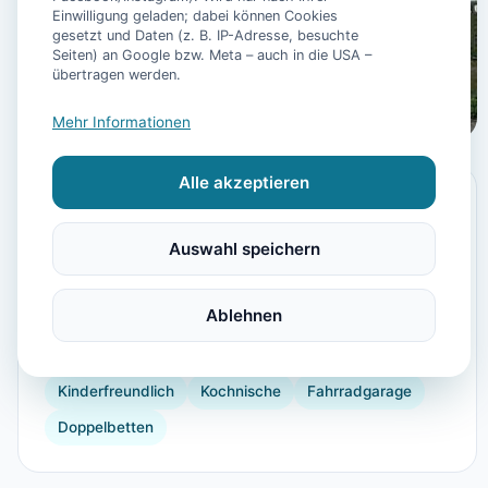
Einwilligung geladen; dabei können Cookies
gesetzt und Daten (z. B. IP-Adresse, besuchte
Seiten) an Google bzw. Meta – auch in die USA –
übertragen werden.
📷
12
Bilder
Mehr Informationen
Alle akzeptieren
Ausstattung
TV
Kühlschrank
Mikrowelle
Garten
Auswahl speichern
Doppelbett
Gartenmöbel
Babybett
Ablehnen
Kinderhochstuhl
Spielplatz
Föhn
Dusche
Parkmöglichkeit
Toilette
Einzelbett
Kinderfreundlich
Kochnische
Fahrradgarage
Doppelbetten