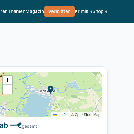
hren
Themen
Magazin
Vermieten
Krimis
Shop
+
−
Leaflet
|
© OpenStreetMap
ab —€
gesamt