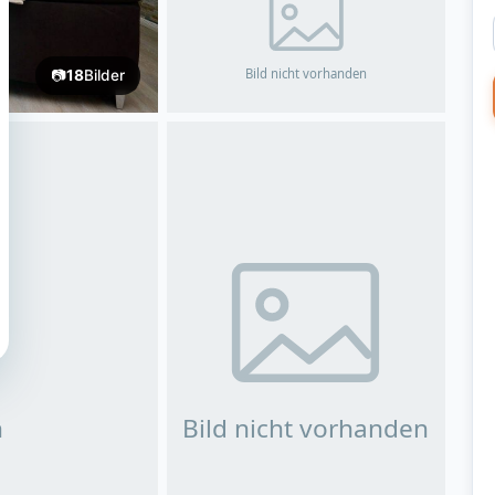
📷
18
Bilder