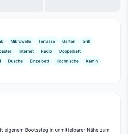
+13 Bilder
nk
Mikrowelle
Terrasse
Garten
Grill
oaster
Internet
Radio
Doppelbett
l
Dusche
Einzelbett
Kochnische
Kamin
it eigenem Bootssteg in unmittelbarer Nähe zum