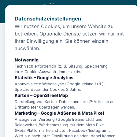
Datenschutzeinstellungen
Wir nutzen Cookies, um unsere Website zu
betreiben. Optionale Dienste setzen wir nur mit
Start
/
Unterkünfte
/
Bedekaspel
/
Aalreuse
Ihrer Einwilligung ein. Sie können einzeln
Aalreuse
auswählen.
26624 Bedekaspel
Notwendig
Technisch erforderlich (z. B. Sitzung, Speicherung
Ihrer Cookie-Auswahl). Immer aktiv.
Statistik – Google Analytics
Anonymisierte Webanalyse (Google Ireland Ltd.),
Speicherdauer der Cookies 2 Jahre.
Karten – OpenStreetMap
Darstellung von Karten. Dabei kann Ihre IP-Adresse an
Drittanbieter übertragen werden.
Marketing – Google AdSense & Meta Pixel
Anzeige von Werbung (Google Ireland Ltd.) und
Reichweiten-/Werbemessung mit dem Meta Pixel
(Meta Platforms Ireland Ltd., Facebook/Instagram).
Wird nur nach Ihrer Einwilligung geladen; dabei können