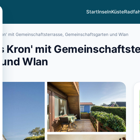
Start
Inseln
Küste
Radfa
Kron' mit Gemeinschaftsterrasse, Gemeinschaftsgarten und Wlan
s Kron' mit Gemeinschaftste
 und Wlan