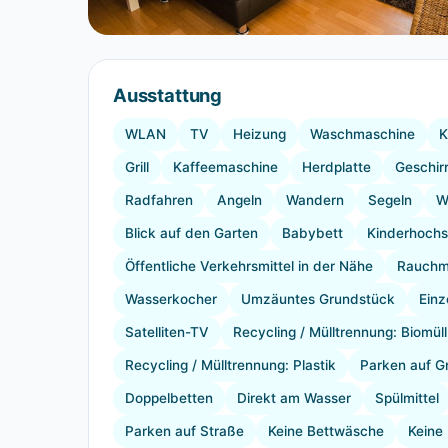
Ausstattung
WLAN
TV
Heizung
Waschmaschine
K
Grill
Kaffeemaschine
Herdplatte
Geschir
Radfahren
Angeln
Wandern
Segeln
W
Blick auf den Garten
Babybett
Kinderhochs
Öffentliche Verkehrsmittel in der Nähe
Rauchm
Wasserkocher
Umzäuntes Grundstück
Einz
Satelliten-TV
Recycling / Mülltrennung: Biomül
Recycling / Mülltrennung: Plastik
Parken auf G
Doppelbetten
Direkt am Wasser
Spülmittel
Parken auf Straße
Keine Bettwäsche
Keine