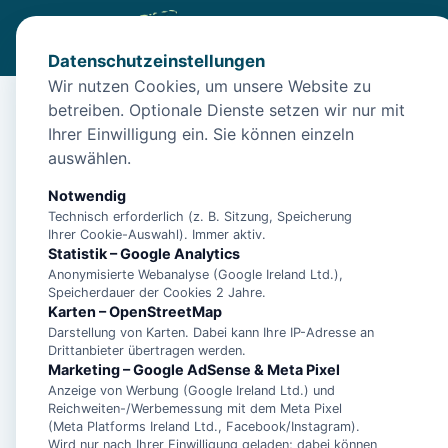
Datenschutzeinstellungen
Wir nutzen Cookies, um unsere Website zu
betreiben. Optionale Dienste setzen wir nur mit
Start
/
Unterkünfte
/
Bedekaspel
/
Ferienhaus 'Ferienhaus 
Ihrer Einwilligung ein. Sie können einzeln
Ferienhaus 'Ferienhau
auswählen.
Gemeinschaftsgarten
Notwendig
Technisch erforderlich (z. B. Sitzung, Speicherung
26624 Bedekaspel
Ihrer Cookie-Auswahl). Immer aktiv.
Statistik – Google Analytics
Anonymisierte Webanalyse (Google Ireland Ltd.),
Speicherdauer der Cookies 2 Jahre.
Karten – OpenStreetMap
Darstellung von Karten. Dabei kann Ihre IP-Adresse an
Drittanbieter übertragen werden.
Marketing – Google AdSense & Meta Pixel
Anzeige von Werbung (Google Ireland Ltd.) und
Reichweiten-/Werbemessung mit dem Meta Pixel
(Meta Platforms Ireland Ltd., Facebook/Instagram).
Wird nur nach Ihrer Einwilligung geladen; dabei können