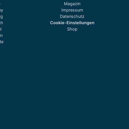
m
Magazin
ey
Impressum
og
Datenschutz
ch
Cookie-Einstellungen
l
Shop
ln
te