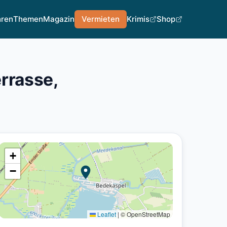
hren
Themen
Magazin
Vermieten
Krimis
Shop
rrasse,
+
−
Leaflet
|
© OpenStreetMap