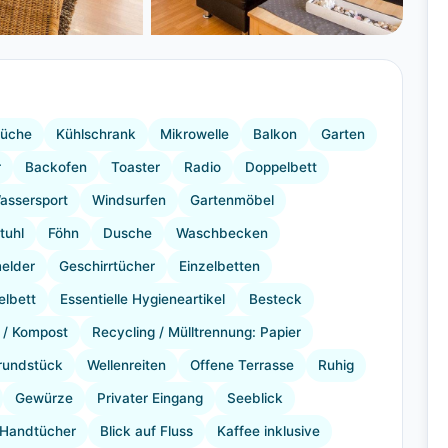
+17 Bilder
üche
Kühlschrank
Mikrowelle
Balkon
Garten
r
Backofen
Toaster
Radio
Doppelbett
assersport
Windsurfen
Gartenmöbel
tuhl
Föhn
Dusche
Waschbecken
elder
Geschirrtücher
Einzelbetten
elbett
Essentielle Hygieneartikel
Besteck
l / Kompost
Recycling / Mülltrennung: Papier
rundstück
Wellenreiten
Offene Terrasse
Ruhig
Gewürze
Privater Eingang
Seeblick
 Handtücher
Blick auf Fluss
Kaffee inklusive