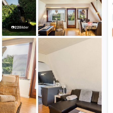
📷
22
Bilder