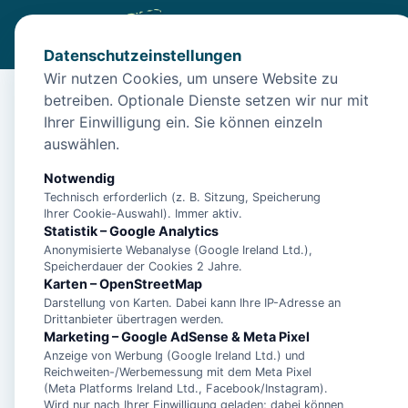
Datenschutzeinstellungen
Wir nutzen Cookies, um unsere Website zu
betreiben. Optionale Dienste setzen wir nur mit
Start
/
Unterkünfte
/
Utarp
/
Apartment im Obergeschoss - 
Ihrer Einwilligung ein. Sie können einzeln
Apartment im Oberges
auswählen.
26556 Utarp
Notwendig
Technisch erforderlich (z. B. Sitzung, Speicherung
Ihrer Cookie-Auswahl). Immer aktiv.
Statistik – Google Analytics
Anonymisierte Webanalyse (Google Ireland Ltd.),
Speicherdauer der Cookies 2 Jahre.
Karten – OpenStreetMap
Darstellung von Karten. Dabei kann Ihre IP-Adresse an
Drittanbieter übertragen werden.
Marketing – Google AdSense & Meta Pixel
Anzeige von Werbung (Google Ireland Ltd.) und
Reichweiten-/Werbemessung mit dem Meta Pixel
(Meta Platforms Ireland Ltd., Facebook/Instagram).
Wird nur nach Ihrer Einwilligung geladen; dabei können