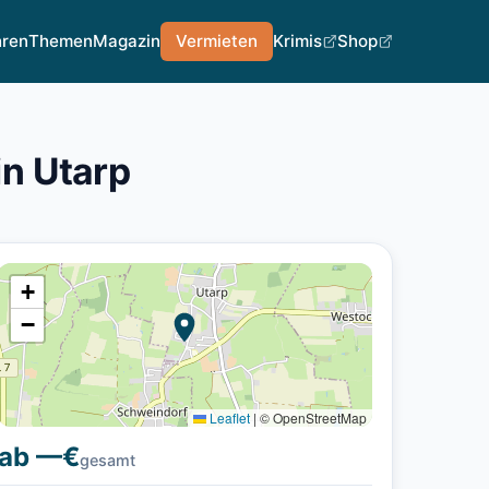
hren
Themen
Magazin
Vermieten
Krimis
Shop
n Utarp
+
−
Leaflet
|
© OpenStreetMap
ab —€
gesamt