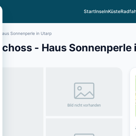
Start
Inseln
Küste
Radfa
Haus Sonnenperle in Utarp
choss - Haus Sonnenperle i