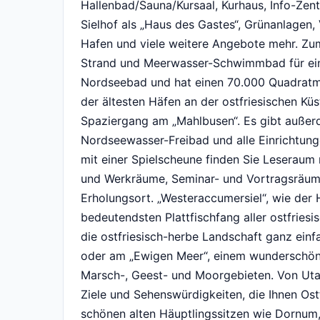
Hallenbad/Sauna/Kursaal, Kurhaus, Info-Zen
Sielhof als „Haus des Gastes“, Grünanlagen, 
Hafen und viele weitere Angebote mehr. Zum
Strand und Meerwasser-Schwimmbad für eine
Nordseebad und hat einen 70.000 Quadratmet
der ältesten Häfen an der ostfriesischen Küs
Spaziergang am „Mahlbusen“. Es gibt außerd
Nordseewasser-Freibad und alle Einrichtung
mit einer Spielscheune finden Sie Leseraum 
und Werkräume, Seminar- und Vortragsräume
Erholungsort. „Westeraccumersiel“, wie der 
bedeutendsten Plattfischfang aller ostfries
die ostfriesisch-herbe Landschaft ganz einf
oder am „Ewigen Meer“, einem wunderschöne
Marsch-, Geest- und Moorgebieten. Von Utarp
Ziele und Sehenswürdigkeiten, die Ihnen Ost
schönen alten Häuptlingssitzen wie Dornum