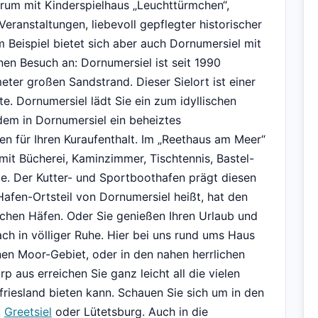
trum mit Kinderspielhaus „Leuchttürmchen“,
Veranstaltungen, liebevoll gepflegter historischer
 Beispiel bietet sich aber auch Dornumersiel mit
n Besuch an: Dornumersiel ist seit 1990
er großen Sandstrand. Dieser Sielort ist einer
te. Dornumersiel lädt Sie ein zum idyllischen
em in Dornumersiel ein beheiztes
en für Ihren Kuraufenthalt. Im „Reethaus am Meer“
mit Bücherei, Kaminzimmer, Tischtennis, Bastel-
. Der Kutter- und Sportboothafen prägt diesen
Hafen-Ortsteil von Dornumersiel heißt, hat den
ischen Häfen. Oder Sie genießen Ihren Urlaub und
ach in völliger Ruhe. Hier bei uns rund ums Haus
n Moor-Gebiet, oder in den nahen herrlichen
 aus erreichen Sie ganz leicht all die vielen
friesland bieten kann. Schauen Sie sich um in den
,
Greetsiel
oder Lütetsburg. Auch in die