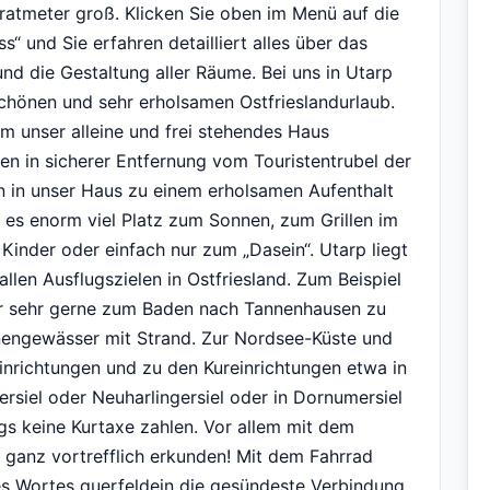
atmeter groß. Klicken Sie oben im Menü auf die
ss“ und Sie erfahren detailliert alles über das
und die Gestaltung aller Räume. Bei uns in Utarp
schönen und sehr erholsamen Ostfrieslandurlaub.
m unser alleine und frei stehendes Haus
men in sicherer Entfernung vom Touristentrubel der
in in unser Haus zu einem erholsamen Aufenthalt
t es enorm viel Platz zum Sonnen, zum Grillen im
Kinder oder einfach nur zum „Dasein“. Utarp liegt
llen Ausflugszielen in Ostfriesland. Zum Beispiel
er sehr gerne zum Baden nach Tannenhausen zu
nengewässer mit Strand. Zur Nordsee-Küste und
inrichtungen und zu den Kureinrichtungen etwa in
siel oder Neuharlingersiel oder in Dornumersiel
ings keine Kurtaxe zahlen. Vor allem mit dem
 ganz vortrefflich erkunden! Mit dem Fahrrad
es Wortes querfeldein die gesündeste Verbindung