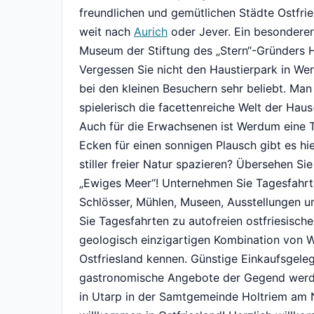
freundlichen und gemütlichen Städte Ostfriesl
weit nach
Aurich
oder Jever. Ein besonderer
Museum der Stiftung des „Stern“-Gründers 
Vergessen Sie nicht den Haustierpark in Wer
bei den kleinen Besuchern sehr beliebt. Man 
spielerisch die facettenreiche Welt der Haus
Auch für die Erwachsenen ist Werdum eine T
Ecken für einen sonnigen Plausch gibt es hi
stiller freier Natur spazieren? Übersehen Si
„Ewiges Meer“! Unternehmen Sie Tagesfahrt
Schlösser, Mühlen, Museen, Ausstellungen u
Sie Tagesfahrten zu autofreien ostfriesischen
geologisch einzigartigen Kombination von 
Ostfriesland kennen. Günstige Einkaufsgeleg
gastronomische Angebote der Gegend werd
in Utarp in der Samtgemeinde Holtriem am N