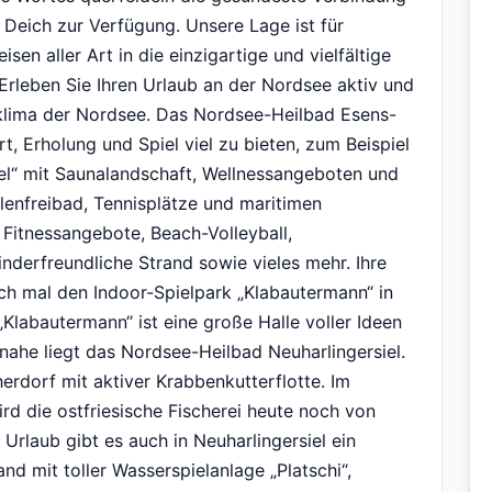
 Deich zur Verfügung. Unsere Lage ist für
n aller Art in die einzigartige und vielfältige
Erleben Sie Ihren Urlaub an der Nordsee aktiv und
zklima der Nordsee. Das Nordsee-Heilbad Esens-
rt, Erholung und Spiel viel zu bieten, zum Beispiel
el“ mit Saunalandschaft, Wellnessangeboten und
llenfreibad, Tennisplätze und maritimen
Fitnessangebote, Beach-Volleyball,
inderfreundliche Strand sowie vieles mehr. Ihre
ch mal den Indoor-Spielpark „Klabautermann“ in
„Klabautermann“ ist eine große Halle voller Ideen
nahe liegt das Nordsee-Heilbad Neuharlingersiel.
herdorf mit aktiver Krabbenkutterflotte. Im
d die ostfriesische Fischerei heute noch von
 Urlaub gibt es auch in Neuharlingersiel ein
nd mit toller Wasserspielanlage „Platschi“,