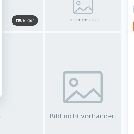
📷
6
Bilder