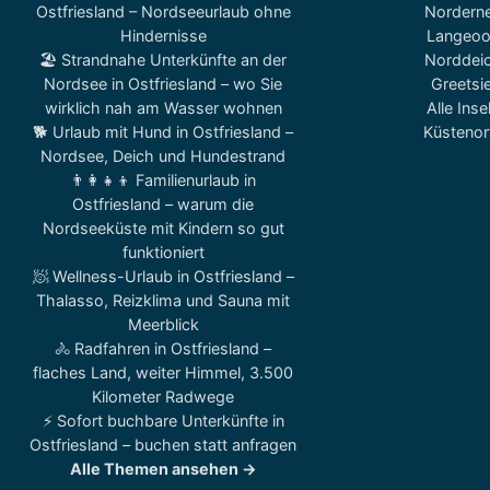
Ostfriesland – Nordseeurlaub ohne
Nordern
Hindernisse
Langeo
🏖️ Strandnahe Unterkünfte an der
Norddei
Nordsee in Ostfriesland – wo Sie
Greetsie
wirklich nah am Wasser wohnen
Alle Inse
🐕 Urlaub mit Hund in Ostfriesland –
Küstenor
Nordsee, Deich und Hundestrand
👨‍👩‍👧‍👦 Familienurlaub in
Ostfriesland – warum die
Nordseeküste mit Kindern so gut
funktioniert
🧖 Wellness-Urlaub in Ostfriesland –
Thalasso, Reizklima und Sauna mit
Meerblick
🚴 Radfahren in Ostfriesland –
flaches Land, weiter Himmel, 3.500
Kilometer Radwege
⚡ Sofort buchbare Unterkünfte in
Ostfriesland – buchen statt anfragen
Alle Themen ansehen →