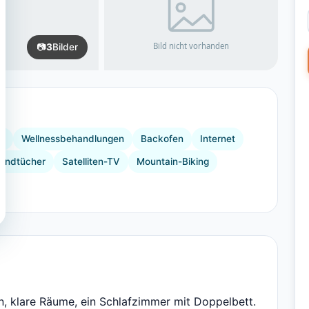
📷
3
Bilder
k
Wellnessbehandlungen
Backofen
Internet
andtücher
Satelliten-TV
Mountain-Biking
n, klare Räume, ein Schlafzimmer mit Doppelbett.