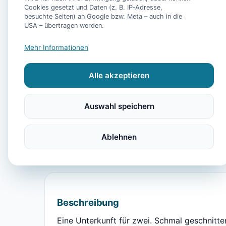
Cookies gesetzt und Daten (z. B. IP-Adresse,
besuchte Seiten) an Google bzw. Meta – auch in die
USA – übertragen werden.
Mehr Informationen
Alle akzeptieren
Ausstattung
Kühlschrank
Mikrowelle
Garten
Frühstüc
Auswahl speichern
Golf
Reiten
Strand
Kinderhochstuhl
H
Bettwäsche
Veranda
Ablehnen
Beschreibung
Eine Unterkunft für zwei. Schmal geschnitte