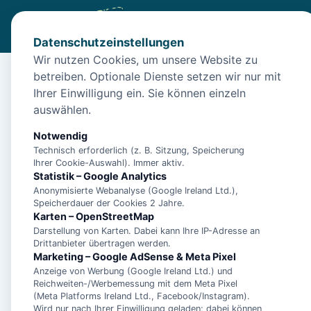
Datenschutzeinstellungen
Wir nutzen Cookies, um unsere Website zu
betreiben. Optionale Dienste setzen wir nur mit
Start
/
Unterkünfte
/
Langeoog
/
Langeoog – Ferienhaus De
Ihrer Einwilligung ein. Sie können einzeln
Langeoog – Ferienhau
auswählen.
26465 Langeoog
Notwendig
Technisch erforderlich (z. B. Sitzung, Speicherung
Ihrer Cookie-Auswahl). Immer aktiv.
Statistik – Google Analytics
Anonymisierte Webanalyse (Google Ireland Ltd.),
Speicherdauer der Cookies 2 Jahre.
Karten – OpenStreetMap
Darstellung von Karten. Dabei kann Ihre IP-Adresse an
Drittanbieter übertragen werden.
Marketing – Google AdSense & Meta Pixel
Anzeige von Werbung (Google Ireland Ltd.) und
Reichweiten-/Werbemessung mit dem Meta Pixel
(Meta Platforms Ireland Ltd., Facebook/Instagram).
Wird nur nach Ihrer Einwilligung geladen; dabei können