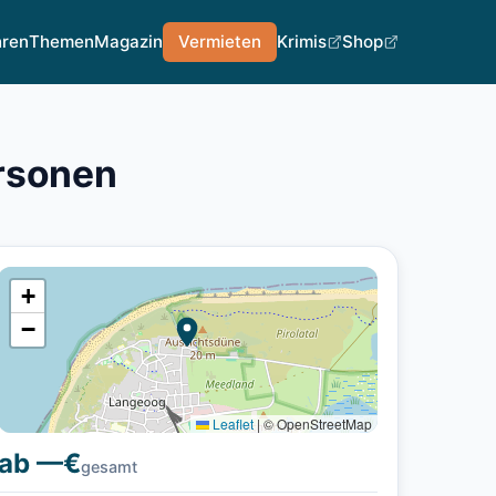
hren
Themen
Magazin
Vermieten
Krimis
Shop
ersonen
+
−
Leaflet
|
© OpenStreetMap
ab —€
gesamt