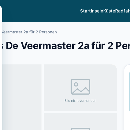
Start
Inseln
Küste
Radfa
 Veermaster 2a für 2 Personen
s De Veermaster 2a für 2 P