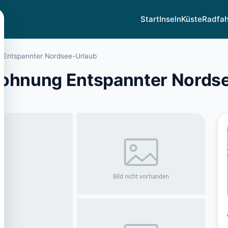
Start
Inseln
Küste
Radfa
g Entspannter Nordsee-Urlaub
wohnung Entspannter Nords