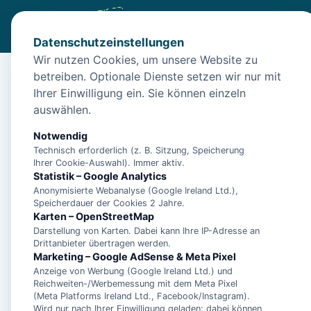
Datenschutzeinstellungen
Wir nutzen Cookies, um unsere Website zu
betreiben. Optionale Dienste setzen wir nur mit
Start
/
Unterkünfte
/
Borkum
/
Insel Borkum: Ferienwohnun
Ihrer Einwilligung ein. Sie können einzeln
Insel Borkum: Ferien
auswählen.
26757 Borkum
Notwendig
Technisch erforderlich (z. B. Sitzung, Speicherung
Ihrer Cookie-Auswahl). Immer aktiv.
Statistik – Google Analytics
Anonymisierte Webanalyse (Google Ireland Ltd.),
Speicherdauer der Cookies 2 Jahre.
Karten – OpenStreetMap
Darstellung von Karten. Dabei kann Ihre IP-Adresse an
Drittanbieter übertragen werden.
Marketing – Google AdSense & Meta Pixel
Anzeige von Werbung (Google Ireland Ltd.) und
Reichweiten-/Werbemessung mit dem Meta Pixel
(Meta Platforms Ireland Ltd., Facebook/Instagram).
Wird nur nach Ihrer Einwilligung geladen; dabei können