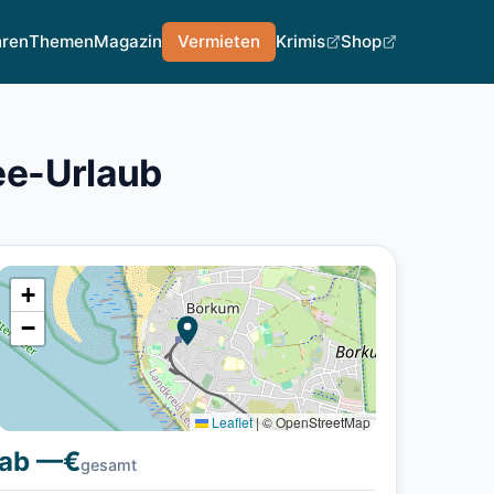
hren
Themen
Magazin
Vermieten
Krimis
Shop
ee-Urlaub
+
−
Leaflet
|
© OpenStreetMap
ab —€
gesamt