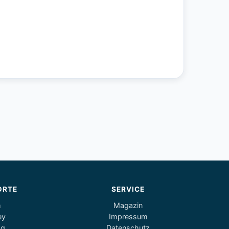
ORTE
SERVICE
m
Magazin
ey
Impressum
og
Datenschutz