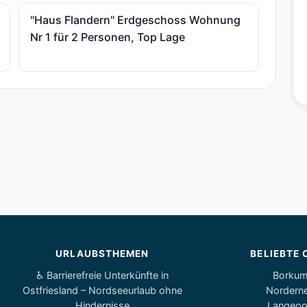
"Haus Flandern" Erdgeschoss Wohnung
Nr 1 für 2 Personen, Top Lage
URLAUBSTHEMEN
BELIEBTE 
♿ Barrierefreie Unterkünfte in
Borku
Ostfriesland – Nordseeurlaub ohne
Nordern
Hindernisse
Langeo