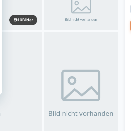
📷
10
Bilder