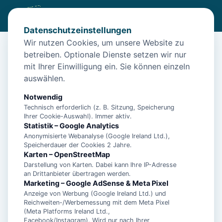
Datenschutzeinstellungen
Wir nutzen Cookies, um unsere Website zu
betreiben. Optionale Dienste setzen wir nur
Start
/
Unterkünfte
/
Borkum
/
Borkum – Ferienhaus Acht A für 6 Personen – Nordseeurlaub
mit Ihrer Einwilligung ein. Sie können einzeln
auswählen.
Borkum – Ferienhaus Acht A für 6
Personen – Nordseeurlaub
Notwendig
Technisch erforderlich (z. B. Sitzung, Speicherung
26757 Borkum
Ihrer Cookie-Auswahl). Immer aktiv.
Statistik – Google Analytics
Anonymisierte Webanalyse (Google Ireland Ltd.),
Speicherdauer der Cookies 2 Jahre.
Karten – OpenStreetMap
Darstellung von Karten. Dabei kann Ihre IP-Adresse
an Drittanbieter übertragen werden.
Marketing – Google AdSense & Meta Pixel
Anzeige von Werbung (Google Ireland Ltd.) und
Reichweiten-/Werbemessung mit dem Meta Pixel
(Meta Platforms Ireland Ltd.,
Facebook/Instagram). Wird nur nach Ihrer