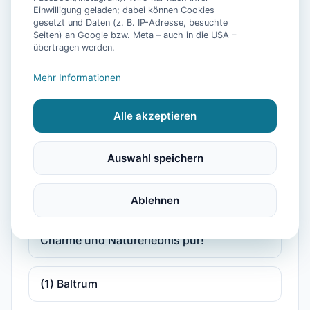
Einwilligung geladen; dabei können Cookies
gesetzt und Daten (z. B. IP-Adresse, besuchte
Seiten) an Google bzw. Meta – auch in die USA –
"Erholsamer Familienurlaub im historischen
übertragen werden.
Gulfhof Dreybült an der Nordsee!"
Mehr Informationen
"Erholung pur: Moderne Ferienwohnung
Alle akzeptieren
Waterkant mit Weitblick und Komfort!"
Auswahl speichern
"Idyllische Ferienwohnung in Neßmersiel –
Ihr Rückzugsort an der Küste!"
Ablehnen
"Urlaub im Gulfhof Dreybült: Historischer
Charme und Naturerlebnis pur!"
(1) Baltrum