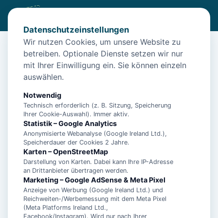
Datenschutzeinstellungen
Wir nutzen Cookies, um unsere Website zu
betreiben. Optionale Dienste setzen wir nur
Diese Unterkunft ist aktuell nicht
mit Ihrer Einwilligung ein. Sie können einzeln
buchbar
auswählen.
Wir haben Alternativen in
Nessmersiel
für dich.
Notwendig
Technisch erforderlich (z. B. Sitzung, Speicherung
Ihrer Cookie-Auswahl). Immer aktiv.
Unterkünfte in der Nähe
Statistik – Google Analytics
Anonymisierte Webanalyse (Google Ireland Ltd.),
Speicherdauer der Cookies 2 Jahre.
"Entspannen Sie in der charmanten
Karten – OpenStreetMap
Ferienwohnung Gulfhof Dreybült in
Darstellung von Karten. Dabei kann Ihre IP-Adresse
an Drittanbieter übertragen werden.
Neßmersiel!"
Marketing – Google AdSense & Meta Pixel
Anzeige von Werbung (Google Ireland Ltd.) und
Reichweiten-/Werbemessung mit dem Meta Pixel
"Erholsamer Familienurlaub im Gulfhof
(Meta Platforms Ireland Ltd.,
Dreybült: Natur, Komfort und Spaß!"
Facebook/Instagram). Wird nur nach Ihrer