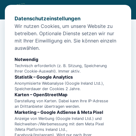
Datenschutzeinstellungen
Wir nutzen Cookies, um unsere Website zu
betreiben. Optionale Dienste setzen wir nur
Start
/
Unterkünfte
/
Borkum
/
Insel Borkum: Ferienhaus Rüther<br>Hier sind Sie
mit Ihrer Einwilligung ein. Sie können einzeln
auswählen.
Insel Borkum: Ferienhaus
Rüther<br>Hier sind Sie
Notwendig
Technisch erforderlich (z. B. Sitzung, Speicherung
26757 Borkum
Ihrer Cookie-Auswahl). Immer aktiv.
Statistik – Google Analytics
Anonymisierte Webanalyse (Google Ireland Ltd.),
Speicherdauer der Cookies 2 Jahre.
Karten – OpenStreetMap
Darstellung von Karten. Dabei kann Ihre IP-Adresse
an Drittanbieter übertragen werden.
Marketing – Google AdSense & Meta Pixel
Anzeige von Werbung (Google Ireland Ltd.) und
Reichweiten-/Werbemessung mit dem Meta Pixel
(Meta Platforms Ireland Ltd.,
Facebook/Instagram). Wird nur nach Ihrer