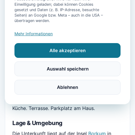
Einwilligung geladen; dabei können Cookies
gesetzt und Daten (z. B. IP-Adresse, besuchte
Seiten) an Google bzw. Meta – auch in die USA –
📷
7
Bilder
übertragen werden.
Mehr Informationen
Alle akzeptieren
Beschreibung
Platz für 6 Personen ohne Enge. Mehrere
Auswahl speichern
Schlafzimmer, zwei Bäder, ein Esstisch, an dem
alle sitzen können.
Ablehnen
Ausstattung:
Platz für 6 Personen. 3
Schlafzimmer, 2 Badezimmer. Eingerichtete
Küche. Terrasse. Parkplatz am Haus.
Lage & Umgebung
Die Unterkunft liegt auf der Insel
Borkum
in