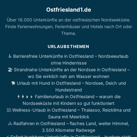
Ostfriesland1.de
Über 16.000 Unterkünfte an der ostfriesischen Nordseeküste.
Finde Ferienwohnungen, Ferienhäuser und Hotels nach Ort oder
Thema.
URLAUBSTHEMEN
♿ Barrierefreie Unterkünfte in Ostfriesland – Nordseeurlaub
ohne Hindernisse
🏖️ Strandnahe Unterkünfte an der Nordsee in Ostfriesland –
wo Sie wirklich nah am Wasser wohnen
🐕 Urlaub mit Hund in Ostfriesland – Nordsee, Deich und
Hundestrand
👨‍👩‍👧‍👦 Familienurlaub in Ostfriesland – warum die
Nordseeküste mit Kindern so gut funktioniert
🧖 Wellness-Urlaub in Ostfriesland – Thalasso, Reizklima und
Sauna mit Meerblick
🚴 Radfahren in Ostfriesland – flaches Land, weiter Himmel,
3.500 Kilometer Radwege
⚡ Sofort buchbare Unterkünfte in Ostfriesland – buchen statt