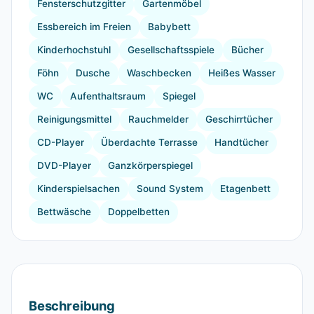
Fensterschutzgitter
Gartenmöbel
Essbereich im Freien
Babybett
Kinderhochstuhl
Gesellschaftsspiele
Bücher
Föhn
Dusche
Waschbecken
Heißes Wasser
WC
Aufenthaltsraum
Spiegel
Reinigungsmittel
Rauchmelder
Geschirrtücher
CD-Player
Überdachte Terrasse
Handtücher
DVD-Player
Ganzkörperspiegel
Kinderspielsachen
Sound System
Etagenbett
Bettwäsche
Doppelbetten
Beschreibung