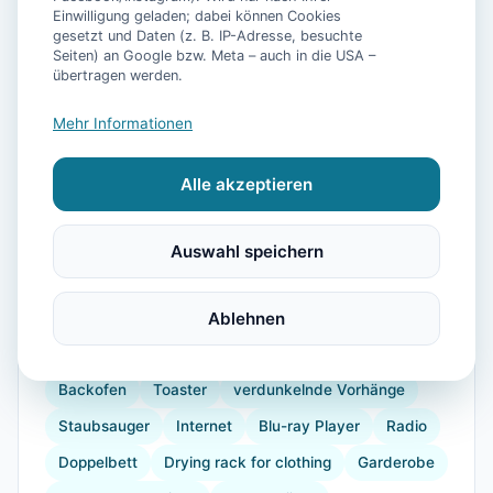
Einwilligung geladen; dabei können Cookies
gesetzt und Daten (z. B. IP-Adresse, besuchte
Seiten) an Google bzw. Meta – auch in die USA –
übertragen werden.
📷
21
Bilder
Mehr Informationen
Alle akzeptieren
Ausstattung
WLAN
TV
Heizung
Waschmaschine
Auswahl speichern
Trockner
Küche
Kühlschrank
Mikrowelle
Balkon
Kaffeemaschine
Ablehnen
Herdplatte
Geschirr
Espressomaschine
Küchenutensilien
Backofen
Toaster
verdunkelnde Vorhänge
Staubsauger
Internet
Blu-ray Player
Radio
Doppelbett
Drying rack for clothing
Garderobe