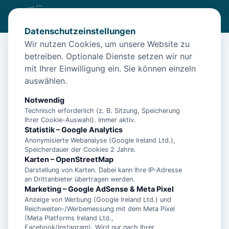
Datenschutzeinstellungen
Wir nutzen Cookies, um unsere Website zu
betreiben. Optionale Dienste setzen wir nur
Start
/
Unterkünfte
/
Langeoog
/
Langeoog – Ferienwohnung 04 „Ritamare“ für 4 Personen
mit Ihrer Einwilligung ein. Sie können einzeln
auswählen.
Langeoog – Ferienwohnung 04
„Ritamare“ für 4 Personen
Notwendig
Technisch erforderlich (z. B. Sitzung, Speicherung
26465 Langeoog
Ihrer Cookie-Auswahl). Immer aktiv.
Statistik – Google Analytics
Anonymisierte Webanalyse (Google Ireland Ltd.),
Speicherdauer der Cookies 2 Jahre.
Karten – OpenStreetMap
Darstellung von Karten. Dabei kann Ihre IP-Adresse
an Drittanbieter übertragen werden.
Marketing – Google AdSense & Meta Pixel
Anzeige von Werbung (Google Ireland Ltd.) und
Reichweiten-/Werbemessung mit dem Meta Pixel
(Meta Platforms Ireland Ltd.,
Facebook/Instagram). Wird nur nach Ihrer