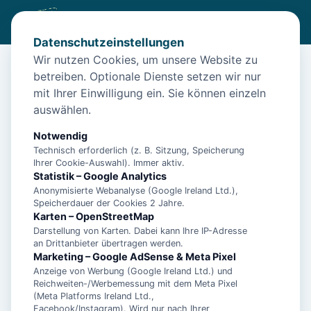
Datenschutzeinstellungen
Wir nutzen Cookies, um unsere Website zu
betreiben. Optionale Dienste setzen wir nur
Start
/
Unterkünfte
/
Borkum
/
Borkum – Ferienwohnung Böhm 1 Nr. 2 für 2 Personen
mit Ihrer Einwilligung ein. Sie können einzeln
auswählen.
Borkum – Ferienwohnung Böhm 1
Nr. 2 für 2 Personen
Notwendig
Technisch erforderlich (z. B. Sitzung, Speicherung
26757 Borkum
Ihrer Cookie-Auswahl). Immer aktiv.
Statistik – Google Analytics
Anonymisierte Webanalyse (Google Ireland Ltd.),
Speicherdauer der Cookies 2 Jahre.
Karten – OpenStreetMap
Darstellung von Karten. Dabei kann Ihre IP-Adresse
an Drittanbieter übertragen werden.
Marketing – Google AdSense & Meta Pixel
Anzeige von Werbung (Google Ireland Ltd.) und
Reichweiten-/Werbemessung mit dem Meta Pixel
(Meta Platforms Ireland Ltd.,
Facebook/Instagram). Wird nur nach Ihrer