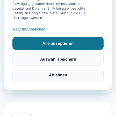
Einwilligung geladen; dabei können Cookies
gesetzt und Daten (z. B. IP-Adresse, besuchte
Seiten) an Google bzw. Meta – auch in die USA –
📷
3
Bilder
übertragen werden.
Mehr Informationen
Ausstattung
Alle akzeptieren
TV
Heizung
Waschmaschine
Kühlschrank
Mikrowelle
Geschirrspüler
Grill
Auswahl speichern
Kaffeemaschine
Herdplatte
Backofen
Toaster
Kinderhochstuhl
Föhn
Dusche
Ablehnen
Parkmöglichkeit
Sound System