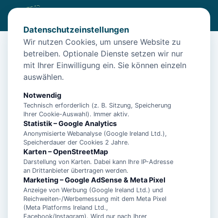
Datenschutzeinstellungen
Wir nutzen Cookies, um unsere Website zu
betreiben. Optionale Dienste setzen wir nur
Start
/
Unterkünfte
/
Borkum
/
Borkum – Ferienwohnung Borkumidylle für 4 Personen
mit Ihrer Einwilligung ein. Sie können einzeln
auswählen.
Borkum – Ferienwohnung
Borkumidylle für 4 Personen
Notwendig
Technisch erforderlich (z. B. Sitzung, Speicherung
26757 Borkum
Ihrer Cookie-Auswahl). Immer aktiv.
Statistik – Google Analytics
Anonymisierte Webanalyse (Google Ireland Ltd.),
Speicherdauer der Cookies 2 Jahre.
Karten – OpenStreetMap
Darstellung von Karten. Dabei kann Ihre IP-Adresse
an Drittanbieter übertragen werden.
Marketing – Google AdSense & Meta Pixel
Anzeige von Werbung (Google Ireland Ltd.) und
Reichweiten-/Werbemessung mit dem Meta Pixel
(Meta Platforms Ireland Ltd.,
Facebook/Instagram). Wird nur nach Ihrer