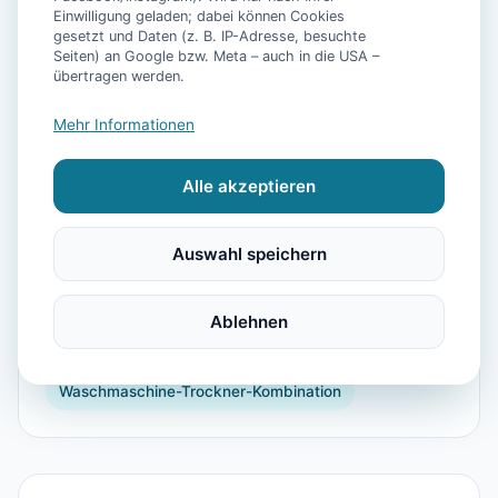
Einwilligung geladen; dabei können Cookies
gesetzt und Daten (z. B. IP-Adresse, besuchte
Seiten) an Google bzw. Meta – auch in die USA –
📷
7
Bilder
übertragen werden.
Mehr Informationen
Ausstattung
Alle akzeptieren
WLAN
Heizung
Kühlschrank
Mikrowelle
Geschirrspüler
Terrasse
Sauna
Auswahl speichern
Kaffeemaschine
Küchenutensilien
Backofen
Toaster
Kinderhochstuhl
Föhn
Dusche
Ablehnen
Handtücher
Bettwäsche
Waschmaschine-Trockner-Kombination