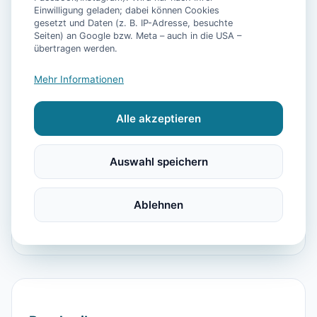
Einwilligung geladen; dabei können Cookies
gesetzt und Daten (z. B. IP-Adresse, besuchte
Seiten) an Google bzw. Meta – auch in die USA –
📷
3
Bilder
übertragen werden.
Mehr Informationen
Ausstattung
Alle akzeptieren
WLAN
TV
Heizung
Kühlschrank
Mikrowelle
Geschirrspüler
Kaffeemaschine
Auswahl speichern
Herdplatte
Backofen
Dusche
Parkmöglichkeit
Ablehnen
Waschmaschine-Trockner-Kombination
Veranda