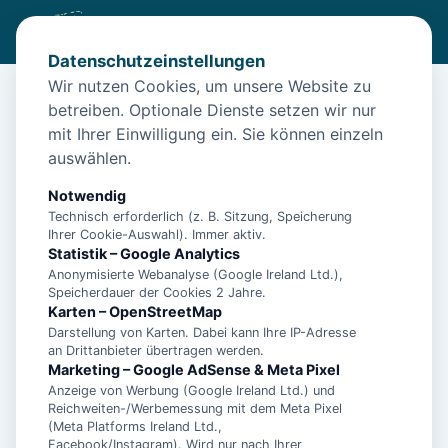
Datenschutzeinstellungen
Wir nutzen Cookies, um unsere Website zu
betreiben. Optionale Dienste setzen wir nur
Start
/
Unterkünfte
/
Borkum
/
Borkum – Ferienwohnung Dr. Alex für 4 Personen
mit Ihrer Einwilligung ein. Sie können einzeln
auswählen.
Borkum – Ferienwohnung Dr. Alex
für 4 Personen
Notwendig
Technisch erforderlich (z. B. Sitzung, Speicherung
26757 Borkum
Ihrer Cookie-Auswahl). Immer aktiv.
Statistik – Google Analytics
Anonymisierte Webanalyse (Google Ireland Ltd.),
Speicherdauer der Cookies 2 Jahre.
Karten – OpenStreetMap
Darstellung von Karten. Dabei kann Ihre IP-Adresse
an Drittanbieter übertragen werden.
Marketing – Google AdSense & Meta Pixel
Anzeige von Werbung (Google Ireland Ltd.) und
Reichweiten-/Werbemessung mit dem Meta Pixel
(Meta Platforms Ireland Ltd.,
Facebook/Instagram). Wird nur nach Ihrer