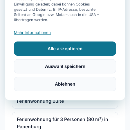
Einwilligung geladen; dabei können Cookies
gesetzt und Daten (z. B. IP-Adresse, besuchte
Barrierefreie **** Ferienwohnung im
Seiten) an Google bzw. Meta – auch in die USA –
übertragen werden.
Grünen
Mehr Informationen
Dream&Stay - City Apartment Papenburg
Alle akzeptieren
Drei Häuser - Haus 2
Auswahl speichern
Fehn-Appartement - Monteur &
Ferienwohnung in Papenburg
Ablehnen
Ferienwohnung Bülte
Ferienwohnung für 3 Personen (80 m²) in
Papenburg