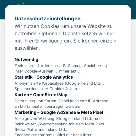
Datenschutzeinstellungen
Wir nutzen Cookies, um unsere Website zu
betreiben. Optionale Dienste setzen wir nur
Diese Unterkunft ist aktuell nicht
mit Ihrer Einwilligung ein. Sie können einzeln
buchbar
auswählen.
Wir haben Alternativen in
Papenburg
für dich.
Notwendig
Technisch erforderlich (z. B. Sitzung, Speicherung
Ihrer Cookie-Auswahl). Immer aktiv.
Unterkünfte in der Nähe
Statistik – Google Analytics
Anonymisierte Webanalyse (Google Ireland Ltd.),
Speicherdauer der Cookies 2 Jahre.
5 Block / Moonshine
Karten – OpenStreetMap
Darstellung von Karten. Dabei kann Ihre IP-Adresse
an Drittanbieter übertragen werden.
5 Block / Royal
Marketing – Google AdSense & Meta Pixel
Anzeige von Werbung (Google Ireland Ltd.) und
Reichweiten-/Werbemessung mit dem Meta Pixel
(Meta Platforms Ireland Ltd.,
5 Block / Sunshine
Facebook/Instagram). Wird nur nach Ihrer