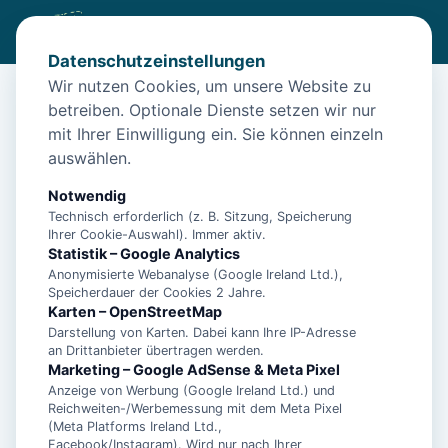
Datenschutzeinstellungen
Wir nutzen Cookies, um unsere Website zu
betreiben. Optionale Dienste setzen wir nur
Diese Unterkunft ist aktuell nicht
mit Ihrer Einwilligung ein. Sie können einzeln
buchbar
auswählen.
Wir haben Alternativen in
Norden
für dich.
Notwendig
Technisch erforderlich (z. B. Sitzung, Speicherung
Ihrer Cookie-Auswahl). Immer aktiv.
Unterkünfte in der Nähe
Statistik – Google Analytics
Anonymisierte Webanalyse (Google Ireland Ltd.),
Speicherdauer der Cookies 2 Jahre.
**5 Sterne Luxus Ferienhaus Arngast für 6
Karten – OpenStreetMap
Personen mit Pool, Sauna, Fitnessraum
Darstellung von Karten. Dabei kann Ihre IP-Adresse
an Drittanbieter übertragen werden.
Marketing – Google AdSense & Meta Pixel
Anzeige von Werbung (Google Ireland Ltd.) und
**5 Sterne Luxus Ferienhaus Arngast für 6
Reichweiten-/Werbemessung mit dem Meta Pixel
Personen mit Pool, Sauna, Fitnessraum
(Meta Platforms Ireland Ltd.,
und eigenem Fahrstuhl**
Facebook/Instagram). Wird nur nach Ihrer