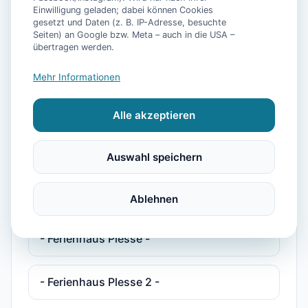
Einwilligung geladen; dabei können Cookies
gesetzt und Daten (z. B. IP-Adresse, besuchte
Seiten) an Google bzw. Meta – auch in die USA –
**Luxus Ferienhaus Voslapp für 6
übertragen werden.
Personen mit Pool, Sauna, Fitnessraum
und eigen
Mehr Informationen
Alle akzeptieren
**Luxus Ferienhaus Voslapp für 6
Personen mit Pool, Sauna, Fitnessraum
und eigenem Fahrstuhl**
Auswahl speichern
- Ferienhaus Bühler Quetsch -
Ablehnen
- Ferienhaus Plesse -
- Ferienhaus Plesse 2 -