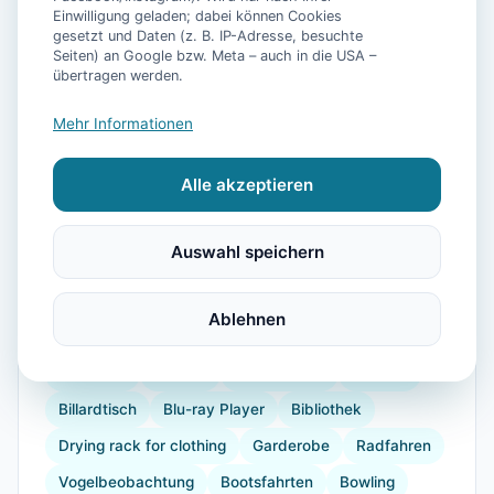
Einwilligung geladen; dabei können Cookies
gesetzt und Daten (z. B. IP-Adresse, besuchte
📷
25
Bilder
Seiten) an Google bzw. Meta – auch in die USA –
übertragen werden.
Mehr Informationen
Ausstattung
Alle akzeptieren
WLAN
TV
Heizung
Waschmaschine
Küche
Kühlschrank
Mikrowelle
Auswahl speichern
Geschirrspüler
Terrasse
Garten
Wellnessbehandlungen
Kaffeemaschine
Ablehnen
Herdplatte
Geschirr
Küchenutensilien
Backofen
Toaster
Staubsauger
Internet
Billardtisch
Blu-ray Player
Bibliothek
Drying rack for clothing
Garderobe
Radfahren
Vogelbeobachtung
Bootsfahrten
Bowling