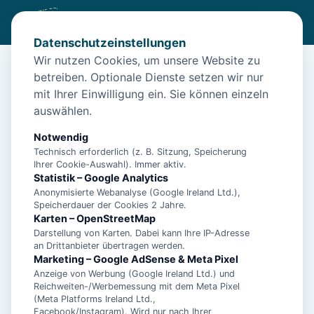
Datenschutzeinstellungen
Wir nutzen Cookies, um unsere Website zu
betreiben. Optionale Dienste setzen wir nur
Start
/
Unterkünfte
/
Norden
/
- Ferienhaus See-Hund -
mit Ihrer Einwilligung ein. Sie können einzeln
- Ferienhaus See-Hund -
auswählen.
26506 Norden
Notwendig
Technisch erforderlich (z. B. Sitzung, Speicherung
Ihrer Cookie-Auswahl). Immer aktiv.
Statistik – Google Analytics
Anonymisierte Webanalyse (Google Ireland Ltd.),
Speicherdauer der Cookies 2 Jahre.
Karten – OpenStreetMap
Darstellung von Karten. Dabei kann Ihre IP-Adresse
an Drittanbieter übertragen werden.
Marketing – Google AdSense & Meta Pixel
Anzeige von Werbung (Google Ireland Ltd.) und
Reichweiten-/Werbemessung mit dem Meta Pixel
(Meta Platforms Ireland Ltd.,
Facebook/Instagram). Wird nur nach Ihrer