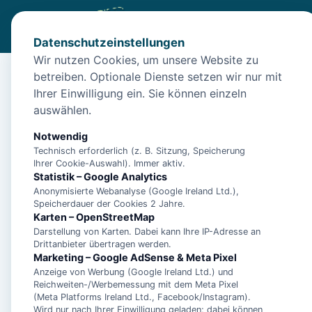
Datenschutzeinstellungen
Wir nutzen Cookies, um unsere Website zu
betreiben. Optionale Dienste setzen wir nur mit
Start
/
Unterkünfte
/
Norden
/
Hunde willkommen: Ferienhau
Ihrer Einwilligung ein. Sie können einzeln
Hunde willkommen: Fe
auswählen.
26506 Norden
Notwendig
Technisch erforderlich (z. B. Sitzung, Speicherung
Ihrer Cookie-Auswahl). Immer aktiv.
Statistik – Google Analytics
Anonymisierte Webanalyse (Google Ireland Ltd.),
Speicherdauer der Cookies 2 Jahre.
Karten – OpenStreetMap
Darstellung von Karten. Dabei kann Ihre IP-Adresse an
Drittanbieter übertragen werden.
Marketing – Google AdSense & Meta Pixel
Anzeige von Werbung (Google Ireland Ltd.) und
Reichweiten-/Werbemessung mit dem Meta Pixel
(Meta Platforms Ireland Ltd., Facebook/Instagram).
Wird nur nach Ihrer Einwilligung geladen; dabei können