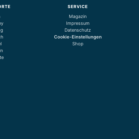
ORTE
SERVICE
m
Magazin
ey
Impressum
og
Datenschutz
ch
Cookie-Einstellungen
l
Shop
ln
te