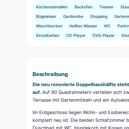
Küchenutensilien
Backofen
Toaster
Sta
Bügeleisen
Garderobe
Shopping
Garten
Waschbecken
Heißes Wasser
WC
Parkm
Einzelbetten
CD-Player
DVD-Player
Einz
Beschreibung
Die neu renovierte Doppelhaushälfte steh
auf.
Auf 90 Quadratmetern verteilen sich z
Terrasse mit Gartenmöbeln und ein Autoeins
Im Erdgeschoss liegen Wohn- und Essbereich
komplett neu ist. Die beiden Schlafzimmer 
Duschbad mit WC. Hundekorb mit Kissen und