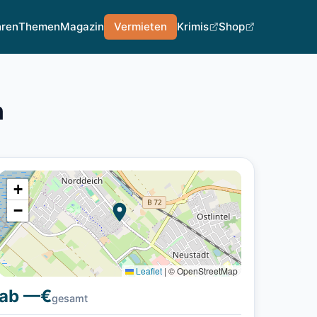
hren
Themen
Magazin
Vermieten
Krimis
Shop
n
+
−
Leaflet
|
© OpenStreetMap
ab —€
gesamt