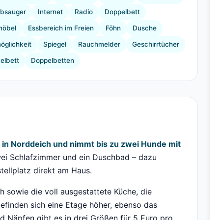
ubsauger
Internet
Radio
Doppelbett
möbel
Essbereich im Freien
Föhn
Dusche
öglichkeit
Spiegel
Rauchmelder
Geschirrtücher
elbett
Doppelbetten
t in Norddeich und nimmt bis zu zwei Hunde mit
wei Schlafzimmer und ein Duschbad – dazu
tellplatz direkt am Haus.
 sowie die voll ausgestattete Küche, die
befinden sich eine Etage höher, ebenso das
 Näpfen gibt es in drei Größen für 5 Euro pro