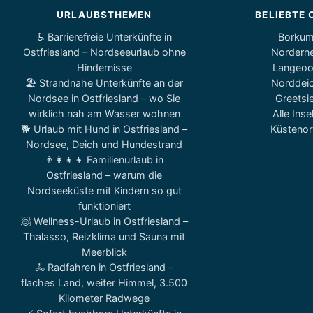
URLAUBSTHEMEN
BELIEBTE 
♿ Barrierefreie Unterkünfte in
Borku
Ostfriesland – Nordseeurlaub ohne
Nordern
Hindernisse
Langeo
🏖️ Strandnahe Unterkünfte an der
Norddei
Nordsee in Ostfriesland – wo Sie
Greetsie
wirklich nah am Wasser wohnen
Alle Inse
🐕 Urlaub mit Hund in Ostfriesland –
Küstenor
Nordsee, Deich und Hundestrand
👨‍👩‍👧‍👦 Familienurlaub in
Ostfriesland – warum die
Nordseeküste mit Kindern so gut
funktioniert
🧖 Wellness-Urlaub in Ostfriesland –
Thalasso, Reizklima und Sauna mit
Meerblick
🚴 Radfahren in Ostfriesland –
flaches Land, weiter Himmel, 3.500
Kilometer Radwege