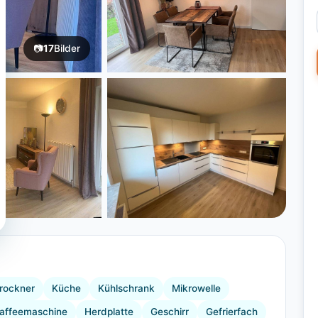
📷
17
Bilder
+12 Bilder
rockner
Küche
Kühlschrank
Mikrowelle
affeemaschine
Herdplatte
Geschirr
Gefrierfach