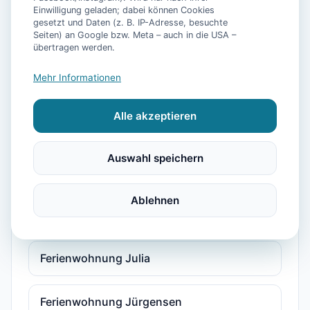
Ferienwohnung *Zur Kleinen Mühle * bis 3
Einwilligung geladen; dabei können Cookies
Personen Oberwohnung-
gesetzt und Daten (z. B. IP-Adresse, besuchte
Seiten) an Google bzw. Meta – auch in die USA –
übertragen werden.
Ferienwohnung Bülte
Mehr Informationen
Ferienwohnung für 2 Personen (148 m²) in
Alle akzeptieren
Papenburg
Auswahl speichern
Ferienwohnung für max. 2 Personen
Ablehnen
Ferienwohnung für max. 4 Personen
Ferienwohnung Julia
Ferienwohnung Jürgensen