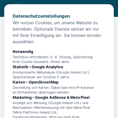
Datenschutzeinstellungen
Wir nutzen Cookies, um unsere Website zu
betreiben. Optionale Dienste setzen wir nur
Diese Unterkunft ist aktuell nicht
mit Ihrer Einwilligung ein. Sie können einzeln
buchbar
auswählen.
Wir haben Alternativen in
Papenburg
für dich.
Notwendig
Technisch erforderlich (z. B. Sitzung, Speicherung
Ihrer Cookie-Auswahl). Immer aktiv.
Unterkünfte in der Nähe
Statistik – Google Analytics
Anonymisierte Webanalyse (Google Ireland Ltd.),
Speicherdauer der Cookies 2 Jahre.
Barrierefreie **** Ferienwohnung im
Karten – OpenStreetMap
Grünen
Darstellung von Karten. Dabei kann Ihre IP-Adresse
an Drittanbieter übertragen werden.
Marketing – Google AdSense & Meta Pixel
Anzeige von Werbung (Google Ireland Ltd.) und
Dream&Stay - City Apartment Papenburg
Reichweiten-/Werbemessung mit dem Meta Pixel
(Meta Platforms Ireland Ltd.,
Facebook/Instagram). Wird nur nach Ihrer