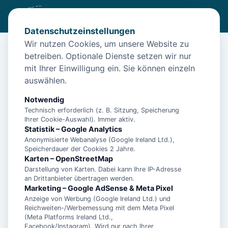
Datenschutzeinstellungen
Wir nutzen Cookies, um unsere Website zu
betreiben. Optionale Dienste setzen wir nur
Diese Unterkunft ist aktuell nicht
mit Ihrer Einwilligung ein. Sie können einzeln
buchbar
auswählen.
Wir haben Alternativen in
Norden
für dich.
Notwendig
Technisch erforderlich (z. B. Sitzung, Speicherung
Ihrer Cookie-Auswahl). Immer aktiv.
Unterkünfte in der Nähe
Statistik – Google Analytics
Anonymisierte Webanalyse (Google Ireland Ltd.),
Speicherdauer der Cookies 2 Jahre.
- Ferienhaus See-Hund -
Karten – OpenStreetMap
Darstellung von Karten. Dabei kann Ihre IP-Adresse
an Drittanbieter übertragen werden.
5 Sterne Ferienhaus Arngast mit Pool,
Marketing – Google AdSense & Meta Pixel
Anzeige von Werbung (Google Ireland Ltd.) und
Sauna und Fitnessraum
Reichweiten-/Werbemessung mit dem Meta Pixel
(Meta Platforms Ireland Ltd.,
Facebook/Instagram). Wird nur nach Ihrer