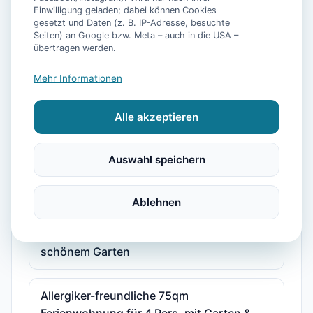
5 Sterne Ferienhaus Pilsum mit Sauna
Einwilligung geladen; dabei können Cookies
gesetzt und Daten (z. B. IP-Adresse, besuchte
Seiten) an Google bzw. Meta – auch in die USA –
übertragen werden.
5 Sterne Ferienhaus Voslapp mit Pool,
Sauna und Fitnessraum
Mehr Informationen
Achterhook - Allergikerfreundliches
Alle akzeptieren
Ferienhaus in Norden
Auswahl speichern
Achtern Diek
Ablehnen
Achtern Diek - Ferienhaus mit 100qm für
bis zu 6 Personen mit 2 Bädern und
schönem Garten
Allergiker-freundliche 75qm