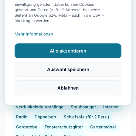
Einwilligung geladen; dabei können Cookies
gesetzt und Daten (z. B. IP-Adresse, besuchte
Seiten) an Google bzw. Meta – auch in die USA –
📷
11
Bilder
übertragen werden.
Mehr Informationen
Ausstattung
Alle akzeptieren
WLAN
TV
Heizung
Waschmaschine
Trockner
Küche
Kühlschrank
Mikrowelle
Auswahl speichern
Geschirrspüler
Balkon
Kaffeemaschine
Herdplatte
Geschirr
Gefrierfach
Ablehnen
Küchenutensilien
Backofen
Toaster
verdunkelnde Vorhänge
Staubsauger
Internet
Radio
Doppelbett
Schlafsofa (für 2 Pers.)
Garderobe
Fensterschutzgitter
Gartenmöbel