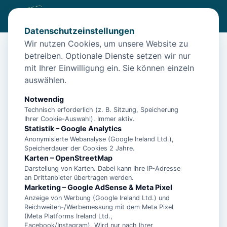
Datenschutzeinstellungen
Wir nutzen Cookies, um unsere Website zu
betreiben. Optionale Dienste setzen wir nur
Start
/
Unterkünfte
/
Langeoog
/
Insel Langeoog: Ferienwohnung -Ka- im Appartementhaus
mit Ihrer Einwilligung ein. Sie können einzeln
auswählen.
Insel Langeoog: Ferienwohnung -
Ka- im Appartementhaus
Notwendig
Technisch erforderlich (z. B. Sitzung, Speicherung
26465 Langeoog
Ihrer Cookie-Auswahl). Immer aktiv.
Statistik – Google Analytics
Anonymisierte Webanalyse (Google Ireland Ltd.),
Speicherdauer der Cookies 2 Jahre.
Karten – OpenStreetMap
Darstellung von Karten. Dabei kann Ihre IP-Adresse
an Drittanbieter übertragen werden.
Marketing – Google AdSense & Meta Pixel
Anzeige von Werbung (Google Ireland Ltd.) und
Reichweiten-/Werbemessung mit dem Meta Pixel
(Meta Platforms Ireland Ltd.,
Facebook/Instagram). Wird nur nach Ihrer