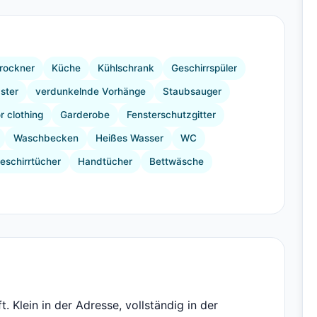
+3 Bilder
rockner
Küche
Kühlschrank
Geschirrspüler
ster
verdunkelnde Vorhänge
Staubsauger
r clothing
Garderobe
Fensterschutzgitter
Waschbecken
Heißes Wasser
WC
eschirrtücher
Handtücher
Bettwäsche
 Klein in der Adresse, vollständig in der