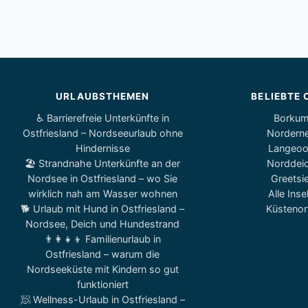
URLAUBSTHEMEN
BELIEBTE 
♿ Barrierefreie Unterkünfte in
Borku
Ostfriesland – Nordseeurlaub ohne
Nordern
Hindernisse
Langeo
🏖️ Strandnahe Unterkünfte an der
Norddei
Nordsee in Ostfriesland – wo Sie
Greetsie
wirklich nah am Wasser wohnen
Alle Inse
🐕 Urlaub mit Hund in Ostfriesland –
Küstenor
Nordsee, Deich und Hundestrand
👨‍👩‍👧‍👦 Familienurlaub in
Ostfriesland – warum die
Nordseeküste mit Kindern so gut
funktioniert
🧖 Wellness-Urlaub in Ostfriesland –