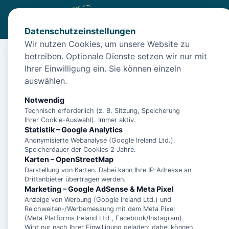
Datenschutzeinstellungen
Wir nutzen Cookies, um unsere Website zu
betreiben. Optionale Dienste setzen wir nur mit
Start
/
Unterkünfte
/
Langeoog
/
Insel Langeoog: Ferienwo
Ihrer Einwilligung ein. Sie können einzeln
Insel Langeoog: Feri
auswählen.
26465 Langeoog
Notwendig
Technisch erforderlich (z. B. Sitzung, Speicherung
Ihrer Cookie-Auswahl). Immer aktiv.
Statistik – Google Analytics
Anonymisierte Webanalyse (Google Ireland Ltd.),
Speicherdauer der Cookies 2 Jahre.
Karten – OpenStreetMap
Darstellung von Karten. Dabei kann Ihre IP-Adresse an
Drittanbieter übertragen werden.
Marketing – Google AdSense & Meta Pixel
Anzeige von Werbung (Google Ireland Ltd.) und
Reichweiten-/Werbemessung mit dem Meta Pixel
(Meta Platforms Ireland Ltd., Facebook/Instagram).
Wird nur nach Ihrer Einwilligung geladen; dabei können