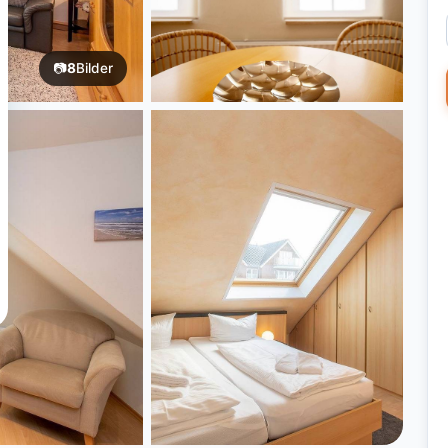
📷
8
Bilder