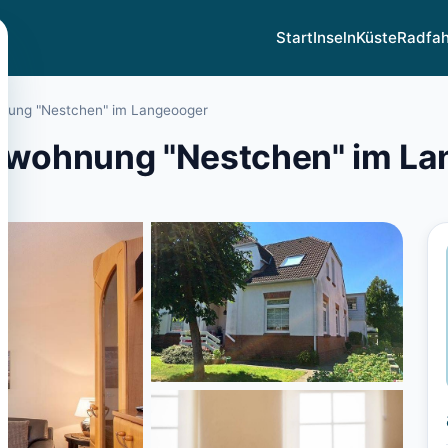
Start
Inseln
Küste
Radfa
hnung "Nestchen" im Langeooger
enwohnung "Nestchen" im L