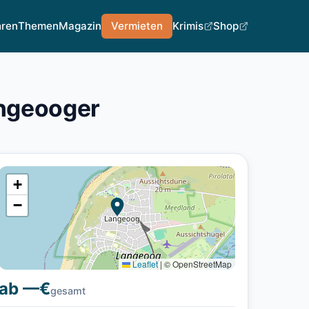
hren
Themen
Magazin
Vermieten
Krimis
Shop
angeooger
+
−
Leaflet
|
© OpenStreetMap
ab —€
gesamt