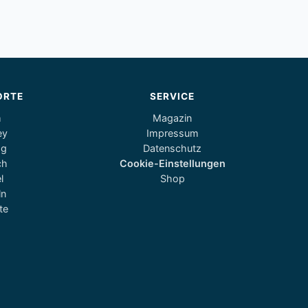
ORTE
SERVICE
m
Magazin
ey
Impressum
og
Datenschutz
ch
Cookie-Einstellungen
l
Shop
ln
te