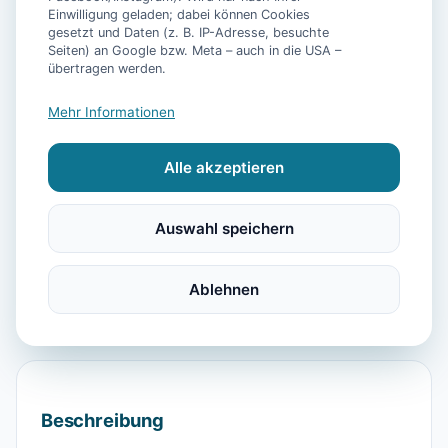
Einwilligung geladen; dabei können Cookies
gesetzt und Daten (z. B. IP-Adresse, besuchte
Seiten) an Google bzw. Meta – auch in die USA –
📷
7
Bilder
übertragen werden.
Mehr Informationen
Ausstattung
Alle akzeptieren
WLAN
Heizung
Kühlschrank
Mikrowelle
Geschirrspüler
Kaffeemaschine
Auswahl speichern
Küchenutensilien
Backofen
Toaster
Föhn
Dusche
Handtücher
Bettwäsche
Ablehnen
Beschreibung