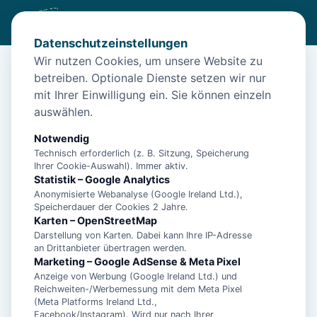
Datenschutzeinstellungen
Wir nutzen Cookies, um unsere Website zu
betreiben. Optionale Dienste setzen wir nur
Start
/
Unterkünfte
/
Borkum
/
Borkum – Ferienwohnung Strandstr.17 für 4 Personen
mit Ihrer Einwilligung ein. Sie können einzeln
auswählen.
Borkum – Ferienwohnung
Strandstr.17 für 4 Personen
Notwendig
Technisch erforderlich (z. B. Sitzung, Speicherung
26757 Borkum
Ihrer Cookie-Auswahl). Immer aktiv.
Statistik – Google Analytics
Anonymisierte Webanalyse (Google Ireland Ltd.),
Speicherdauer der Cookies 2 Jahre.
Karten – OpenStreetMap
Darstellung von Karten. Dabei kann Ihre IP-Adresse
an Drittanbieter übertragen werden.
Marketing – Google AdSense & Meta Pixel
Anzeige von Werbung (Google Ireland Ltd.) und
Reichweiten-/Werbemessung mit dem Meta Pixel
(Meta Platforms Ireland Ltd.,
Facebook/Instagram). Wird nur nach Ihrer