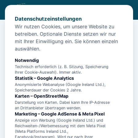
Datenschutzeinstellungen
Wir nutzen Cookies, um unsere Website zu
betreiben. Optionale Dienste setzen wir nur
Start
/
Unterkünfte
/
Borkum
/
Borkum – Ferienwohnung Tedje in Borkum für 4 Personen
mit Ihrer Einwilligung ein. Sie können einzeln
auswählen.
Borkum – Ferienwohnung Tedje in
Borkum für 4 Personen
Notwendig
Technisch erforderlich (z. B. Sitzung, Speicherung
26757 Borkum
Ihrer Cookie-Auswahl). Immer aktiv.
Statistik – Google Analytics
Anonymisierte Webanalyse (Google Ireland Ltd.),
Speicherdauer der Cookies 2 Jahre.
Karten – OpenStreetMap
Darstellung von Karten. Dabei kann Ihre IP-Adresse
an Drittanbieter übertragen werden.
Marketing – Google AdSense & Meta Pixel
Anzeige von Werbung (Google Ireland Ltd.) und
Reichweiten-/Werbemessung mit dem Meta Pixel
(Meta Platforms Ireland Ltd.,
Facebook/Instagram). Wird nur nach Ihrer