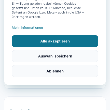
Einwilligung geladen; dabei können Cookies
gesetzt und Daten (z. B. IP-Adresse, besuchte
Seiten) an Google bzw. Meta – auch in die USA –
📷
8
Bilder
übertragen werden.
Mehr Informationen
Ausstattung
Alle akzeptieren
TV
Heizung
Waschmaschine
Kühlschrank
Mikrowelle
Geschirrspüler
Balkon
Auswahl speichern
Kaffeemaschine
Herdplatte
Toaster
Föhn
Dusche
Parkmöglichkeit
Garage
Ablehnen
Sound System